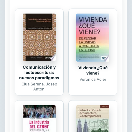
Sin embargo, no estaba dispuesto a
perder a su esposa. Si el bebé era la
llave para llegar al corazón de Diana,
lucharía para que ella volviera a
enamorarse de él y para que pudiera
quedarse con el niño.
Comunicación y
Vivienda ¿Qué
lectoescritura:
viene?
nuevos paradigmas
Verónica Adler
Clua Serena, Josep
Antoni