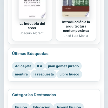
Introducción a la
La industria del
arquitectura
creer
contemporánea
Joaquín Algranti
José Luis Madia
Últimas Búsquedas
Adiós jefe
IFA
juan gomez jurado
mentira
la respuesta
Libro hueco
Categorías Destacadas
Ficción
Educación
Juvenil Ficción