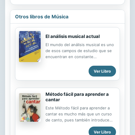
Otros libros de Música
El análisis musical actual
El mundo del análisis musical es uno
de esos campos de estudio que se
encuentran en constante
movimiento, buscando siempre
reelaborarse a sí mismo con distintos
Ver Libro
y novedosos enfoques
metodológicos que sean capaces de
responder a todos y cada uno de los
problemas a los que se enfrenta. Es
Método fácil para aprender a
por esto que la excepcional
cantar
amalgama de autores que confluyen
Este Método fácil para aprender a
en El análisis musical actual. Marco
cantar es mucho más que un curso
teórico e interdisciplinariedad han
de canto, pues también introduce
decidido exponer algunos de los
nociones de interpretación y
asuntos más importantes para la
Ver Libro
grabación en estudio profesional.
disciplina a día de hoy. En esta