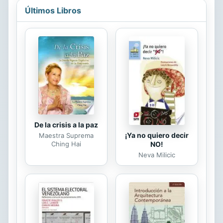
agónica y también de alegría
Últimos Libros
desatada, le sitúan como testigo de
excepción de una época
especialmente conflictiva. Rigurosa y
erudita, esta biografía realizada por
el musicólogo José Luis Pérez de
Arteaga, acompañada de un estudio
de su obra musical y de su
discografía completa, es la mayor
aportación de la crítica...
De la crisis a la paz
¡Ya no quiero decir
Maestra Suprema
NO!
Ching Hai
Neva Milicic