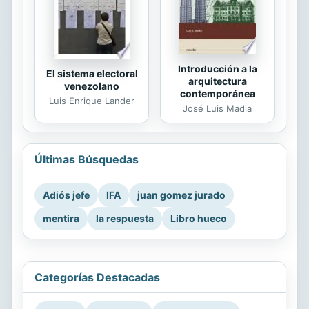
Introducción a la
El sistema electoral
arquitectura
venezolano
contemporánea
Luis Enrique Lander
José Luis Madia
Últimas Búsquedas
Adiós jefe
IFA
juan gomez jurado
mentira
la respuesta
Libro hueco
Categorías Destacadas