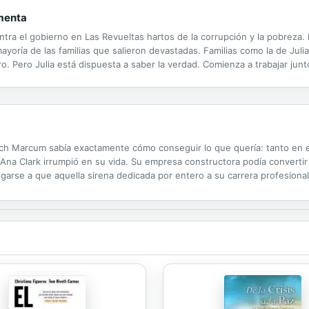
menta
ntra el gobierno en Las Revueltas hartos de la corrupción y la pobreza.
ayoría de las familias que salieron devastadas. Familias como la de Jul
ro. Pero Julia está dispuesta a saber la verdad. Comienza a trabajar j
 donde estudiaba su madre. Allí encontrará su pasado, quién era su...
h Marcum sabía exactamente cómo conseguir lo que quería: tanto en el
 Ana Clark irrumpió en su vida. Su empresa constructora podía convertir
iesgarse a que aquella sirena dedicada por entero a su carrera profesion
u seducción, mientras Zack atravesaba la línea que separaba los...