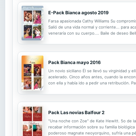
E-Pack Bianca agosto 2019
Farsa apasionada Cathy Williams Su compromiso
Salió de una vida normal y corriente... para a
veneraría con su cuerpo.... Baile de deseo Be
Pack Bianca mayo 2016
Un novio siciliano Él se llevó su virginidad y
acelerado. Cinco años antes, cuando la encont
con ella y había ido a pedir una retribución. 
asombrosa proposición. Sabiendo que bajo la fr
Pack Las novias Balfour 2
"Una noche con Zoe" de Kate Hewitt. 5o de la 
recabar información sobre su familia biológic
poderoso magnate neoyorquino, sufría una pér