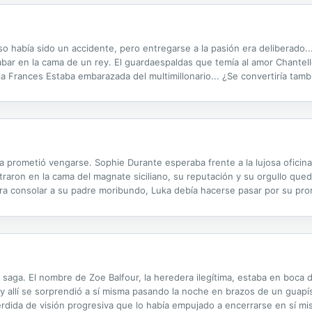
 había sido un accidente, pero entregarse a la pasión era deliberado...
cabar en la cama de un rey. El guardaespaldas que temía al amor Chantel
lla Frances Estaba embarazada del multimillonario... ¿Se convertiría tam
 ella prometió vengarse. Sophie Durante esperaba frente a la lujosa ofici
raron en la cama del magnate siciliano, su reputación y su orgullo qu
Para consolar a su padre moribundo, Luka debía hacerse pasar por su pro
ía fachada de Sophie había una personalidad ardiente, intuía que la far
saga. El nombre de Zoe Balfour, la heredera ilegítima, estaba en boca 
a y allí se sorprendió a sí misma pasando la noche en brazos de un gua
dida de visión progresiva que lo había empujado a encerrarse en sí mi