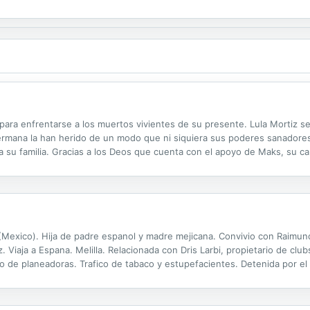
ón de un hombre que tal vez nunca pudiera ver a su propio hijo? "El sec
para enfrentarse a los muertos vivientes de su presente. Lula Mortiz se
ermana la han herido de un modo que ni siquiera sus poderes sanadore
 su familia. Gracias a los Deos que cuenta con el apoyo de Maks, su 
 y aporta luz a su vida. Pero un accidente de autocar trastoca por complet
 (Mexico). Hija de padre espanol y madre mejicana. Convivio con Raimundo 
. Viaja a Espana. Melilla. Relacionada con Dris Larbi, propietario de club
o de planeadoras. Trafico de tabaco y estupefacientes. Detenida por el 