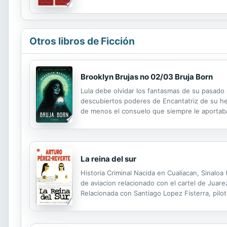
sus planes. ¿Conseguiría Zoe acceder al coraz
Otros libros de Ficción
Brooklyn Brujas no 02/03 Bruja Born
Lula debe olvidar los fantasmas de su pasado 
descubiertos poderes de Encantatriz de su h
de menos el consuelo que siempre le aportaba
toda la belleza que Lula alberga en su interior
La reina del sur
Historia Criminal Nacida en Cualiacan, Sinaloa
de aviacion relacionado con el cartel de Juarez
Relacionada con Santiago Lopez Fisterra, pilot
El Puerto de Santa Maria.