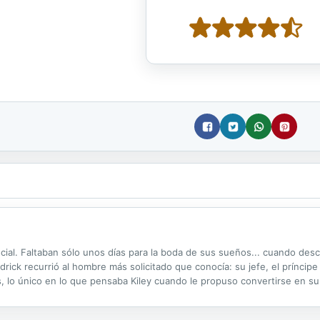
al. Faltaban sólo unos días para la boda de sus sueños... cuando desc
endrick recurrió al hombre más solicitado que conocía: su jefe, el prínci
s, lo único en lo que pensaba Kiley cuando le propuso convertirse en 
resultó mucho más fácil de lo que ella habría esperado, lo que...