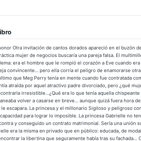
ibro
nor Otra invitación de cantos dorados apareció en el buzón de
ráctica mujer de negocios buscaría una pareja falsa. El multimi
lema: era el hombre que le rompió el corazón a Eve cuando era a
eja convincente... pero ella corría el peligro de enamorarse otr
último que Meg Perry tenía en mente cuando fue contratada como
tía atraída por aquel atractivo padre divorciado, pero ¿qué muj
ontrarla irresistible...¿Qué era lo que tenía aquella chispeante
planeaba volver a casarse en breve... aunque quizá fuera hora d
 le escapara. La princesa y el millonario Sigiloso y peligroso co
capacidad para lograr lo imposible. La princesa Gabrielle no ten
contra y conseguido un contrato matrimonial. Sería una unión s
elle era la misma en privado que en público: educada, de modal
ncontrar la libertina que seguramente había tras su fachada... C