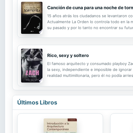
Canción de cuna para una noche de tor
15 años atrás los ciudadanos se levantaron co
Actualmente La Orden lo controla todo en la m
su pasado y por lo tanto no encontrar su futu
Reconducción Social, el antiguo conservatorio
Rico, sexy y soltero
El famoso arquitecto y consumado playboy Zac
la sexy, independiente e imposible de ignorar
realidad multimillonaria, pero él no podía arr
virgen no hizo sino aumentar el atractivo de s
Últimos Libros