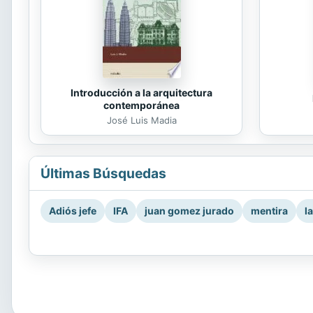
Introducción a la arquitectura
contemporánea
José Luis Madia
Últimas Búsquedas
Adiós jefe
IFA
juan gomez jurado
mentira
l