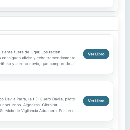
reto de...
 siente fuera de lugar. Los recién
Ver Libro
s consiguen aliviar y echa tremendamente
cariñoso y sereno novio, que comprende
o la vida de Lula....
Davila Parra, (a.) El Guero Davila, piloto
Ver Libro
s nocturnos. Algeciras. Gibraltar.
Servicio de Vigilancia Aduanera. Prision de