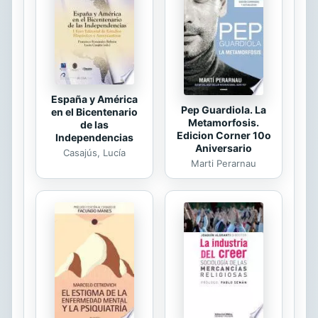
adquiridos. El texto comienza con un
estudio de los elementos básicos del
sistema fiscal español. ...
España y América
Pep Guardiola. La
en el Bicentenario
Metamorfosis.
de las
Edicion Corner 10o
Independencias
Aniversario
Casajús, Lucía
Marti Perarnau