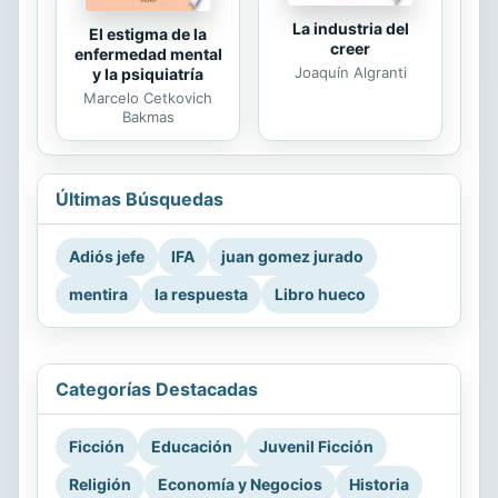
La industria del
El estigma de la
creer
enfermedad mental
Joaquín Algranti
y la psiquiatría
Marcelo Cetkovich
Bakmas
Últimas Búsquedas
Adiós jefe
IFA
juan gomez jurado
mentira
la respuesta
Libro hueco
Categorías Destacadas
Ficción
Educación
Juvenil Ficción
Religión
Economía y Negocios
Historia