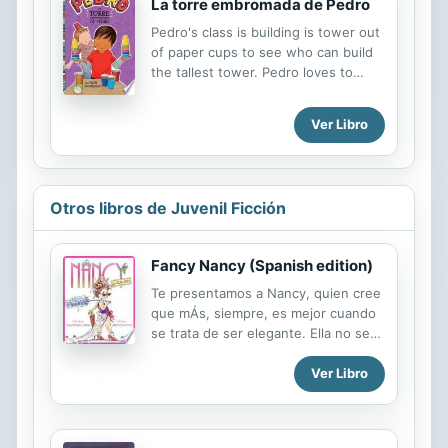
Tierra?
La torre embromada de Pedro
Pedro's class is building is tower out
of paper cups to see who can build
the tallest tower. Pedro loves to
build, but he's got a big problem.
Troublemaker Roddy is on his team.
Ver Libro
Can Pedro and Roddy learn to work
together? A glossary and critical
thinking questions make this a great
title for libraries, while a collection of
Otros libros de Juvenil Ficción
jokes adds to the fun.
Fancy Nancy (Spanish edition)
Te presentamos a Nancy, quien cree
que mÁs, siempre, es mejor cuando
se trata de ser elegante. Ella no se
pierde un detalle, desde la punta de
su corona hasta la brillantina de sus
Ver Libro
zapatos, y estÁ decidida a enseÑar a
su familia a convertirse en la misma
estampa de la elegancia. La manera