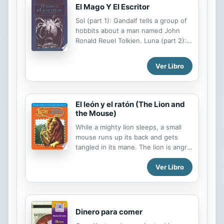
en que Nancy transforma a sus
El Mago Y El Escritor
padres y a su hermanita para salir
Sol (part 1): Gandalf tells a group of
una noche juntos da lugar a una
hobbits about a man named John
historia divertida y enternecedora,
Ronald Reuel Tolkien. Luna (part 2):
que les encantarÁ a todas aquellas
Explores how Tolkien drew elements
lectoras que no soÑarÍan con salir de
from older legends like Beowulf to
casa sin emperifollarse de la cabeza
Ver Libro
create the world of Middle Earth.
a los pies.
El león y el ratón (The Lion and
the Mouse)
While a mighty lion sleeps, a small
mouse runs up its back and gets
tangled in its mane. The lion is angry.
No one should disturb the king of
Ver Libro
the beasts! The lion says that it will
eat the mouse. But the mouse
pleads for its life. The mouse claims
that one day it may be able to save
the life of the lion. The lion laughs at
Dinero para comer
that. How could a tiny mouse save a