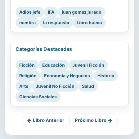
Adiós jefe
IFA
juan gomez jurado
mentira
la respuesta
Libro hueco
Categorías Destacadas
Ficción
Educación
Juvenil Ficción
Religión
Economía y Negocios
Historia
Arte
Juvenil No Ficción
Salud
Ciencias Sociales
Libro Anterior
Próximo Libro