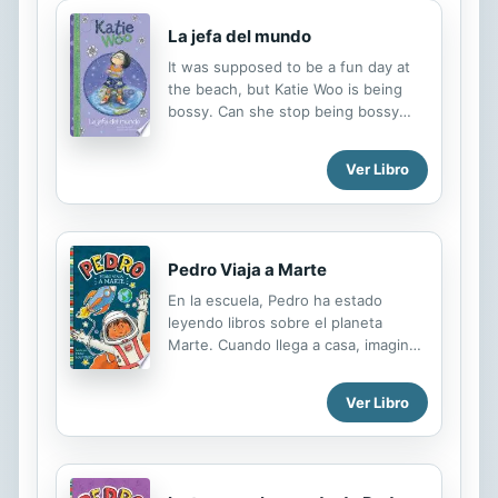
La jefa del mundo
It was supposed to be a fun day at
the beach, but Katie Woo is being
bossy. Can she stop being bossy
and have fun with her friends?
Ver Libro
Pedro Viaja a Marte
En la escuela, Pedro ha estado
leyendo libros sobre el planeta
Marte. Cuando llega a casa, imagina
cómo sería vivir en el planeta rojo.
¿Podría escalar la superficie rocosa
Ver Libro
de Marte? ¿Sobreviviría sin helado?
¿Será que su gran imaginación lo
lleve a quedarse en Marte o decidirá
que prefiere vivir en el planeta