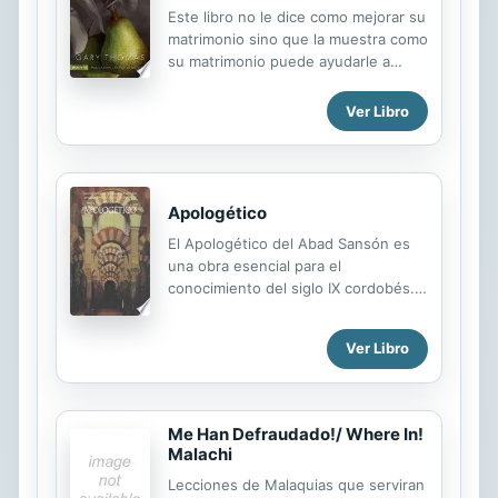
Este libro no le dice como mejorar su
matrimonio sino que la muestra como
su matrimonio puede ayudarle a
profundizar su relacion con Dios.
Desde la practica del perdon hasta el
Ver Libro
extasis de hacer el amor, asi como la
historia que usted y su conyuge
forman juntos, todo en su
matrimonio esta lleno del potencial
Apologético
para descubrir y revelar el caracter
de Cristo."
El Apologético del Abad Sansón es
una obra esencial para el
conocimiento del siglo IX cordobés.
Un siglo apasionante por los debates
existentes entre los representantes
Ver Libro
de la autoridad musulmana
dominante y la sociedad cristiana
dominada. Hostegesis, obispo de
Málaga y colaborador con el
Me Han Defraudado!/ Where In!
gobierno de Córdoba, acusó de
Malachi
herejía a Sansón. Su acusación iba
Lecciones de Malaquias que serviran
envuelta en otras imputaciones,