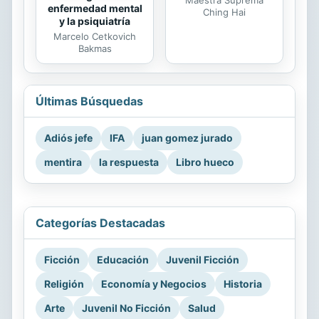
enfermedad mental
Ching Hai
y la psiquiatría
Marcelo Cetkovich
Bakmas
Últimas Búsquedas
Adiós jefe
IFA
juan gomez jurado
mentira
la respuesta
Libro hueco
Categorías Destacadas
Ficción
Educación
Juvenil Ficción
Religión
Economía y Negocios
Historia
Arte
Juvenil No Ficción
Salud