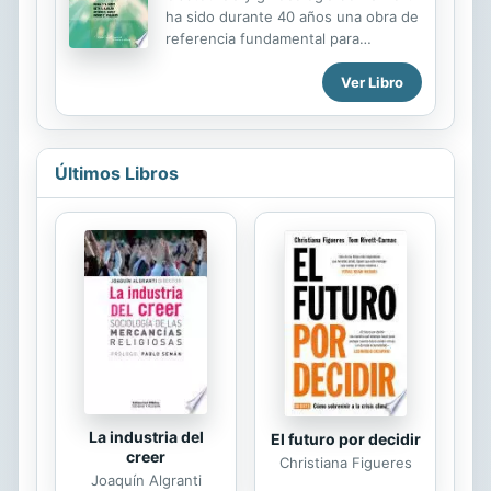
pautas y modelos para establecer un
ha sido durante 40 años una obra de
diagnóstico diferencial y selección
referencia fundamental para
de pruebas diagnósticas
residentes y médicos de estas
complementarias, clasificación de
Ver Libro
especialidades. En esta décima
fluidos su empleo y monitorización y
edición se han revisado y
las enfermedades infecciosas en el
reorganizado por completo los
perro y el gato y...
contenidos a fin de proporcionar una
guía completa y fiable de la práctica
Últimos Libros
clínica moderna en obstetricia y
ginecología. Se ha añadido un
apartado sobre uroginecología y
nuevos capítulos sobre mortinalidad
y trastornos psicológicos durante el
embarazo y el puerperio. La
presente obra incluye casos clínicos,
resúmenes de conceptos básicos al
principio de cada...
La industria del
El futuro por decidir
creer
Christiana Figueres
Joaquín Algranti