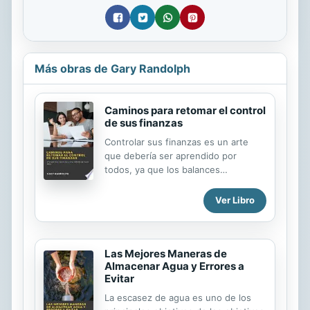
Más obras de Gary Randolph
Caminos para retomar el control
de sus finanzas
Controlar sus finanzas es un arte
que debería ser aprendido por
todos, ya que los balances
financieros ayudarán a ahorrar en
finanzas y ayudar a crecer nuestro
Ver Libro
ingreso neto. Esta detallada guía
indica sobre inversión, presupuestos
y otros asuntos financieros
Las Mejores Maneras de
relacionados. Los créditos y las
Almacenar Agua y Errores a
tarjetas de crédito bancario le harán
Evitar
gastar más dinero del que tiene en
su ingreso mensual. Este estilo de
La escasez de agua es uno de los
vida no es sostenible, por lo que,