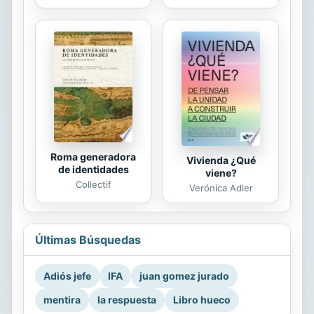
Roma generadora
Vivienda ¿Qué
de identidades
viene?
Collectif
Verónica Adler
Últimas Búsquedas
Adiós jefe
IFA
juan gomez jurado
mentira
la respuesta
Libro hueco