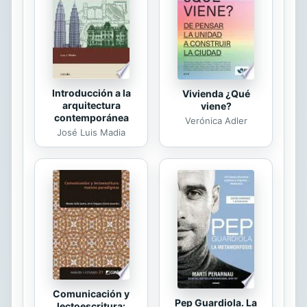
de crear teóricamente el mundo
jurídico.
Introducción a la
Vivienda ¿Qué
arquitectura
viene?
contemporánea
Verónica Adler
José Luis Madia
Comunicación y
Pep Guardiola. La
lectoescritura: