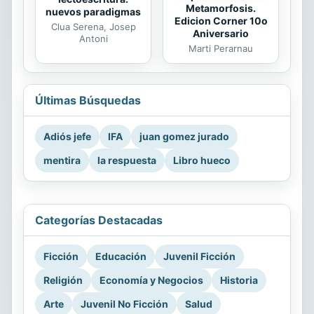
Metamorfosis.
nuevos paradigmas
Edicion Corner 10o
Clua Serena, Josep
Aniversario
Antoni
Marti Perarnau
Últimas Búsquedas
Adiós jefe
IFA
juan gomez jurado
mentira
la respuesta
Libro hueco
Categorías Destacadas
Ficción
Educación
Juvenil Ficción
Religión
Economía y Negocios
Historia
Arte
Juvenil No Ficción
Salud