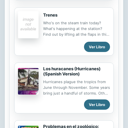
Cali y el teatro de La Candelaria de
Bogota.
Trenes
Who's on the steam train today?
What's happening at the station?
Find out by lifting all the flaps in this
delightful board book. There are lots
of things to spot and a few hidden
Ver Libro
surprises along the way.
Los huracanes (Hurricanes)
(Spanish Version)
Hurricanes plague the tropics from
June through November. Some years
bring just a handful of storms. Other
years, meteorologists run out of
Ver Libro
names because there are so many.
In this Spanish title, readers learn
how and where these storms form
and the dangers they pose to the
Problemas en el zoológico:
land and people who live in Gulf and