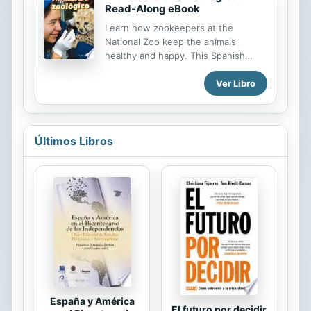
Read-Along eBook
Atlantic coast regions.
Learn how zookeepers at the
National Zoo keep the animals
healthy and happy. This Spanish
book features a hands-on STEAM
Ver Libro
challenge and uses real-world
examples to give insight into how
the engineering design process is
used to solve problems.
Últimos Libros
España y América
El futuro por decidir