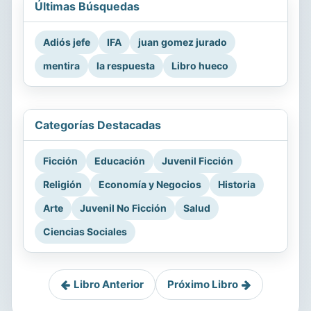
Últimas Búsquedas
Adiós jefe
IFA
juan gomez jurado
mentira
la respuesta
Libro hueco
Categorías Destacadas
Ficción
Educación
Juvenil Ficción
Religión
Economía y Negocios
Historia
Arte
Juvenil No Ficción
Salud
Ciencias Sociales
Libro Anterior
Próximo Libro