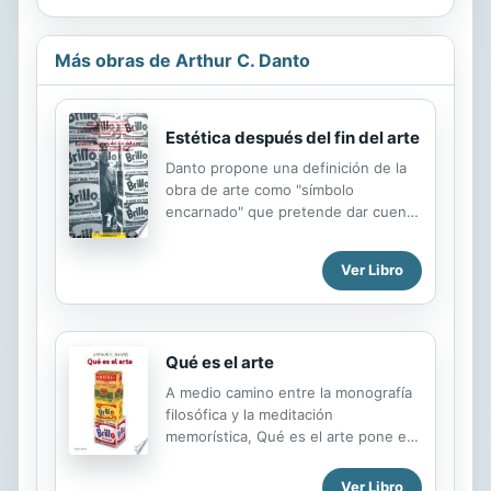
Más obras de Arthur C. Danto
Estética después del fin del arte
Danto propone una definición de la
obra de arte como "símbolo
encarnado" que pretende dar cuenta
del carácter unitario de la historia del
arte desde sus comienzos hasta
Ver Libro
nuestros días, evitando considerar el
argumento vanguardista clásico, de
carácter estético y formal, como el
único capaz de dar sentido a la
Qué es el arte
producción artística. Según Danto,
nos encontramos en una época
A medio camino entre la monografía
posthistórica, resultado de la
filosófica y la meditación
evolución del arte hasta su
memorística, Qué es el arte pone en
autoconocimiento como actividad
tela de juicio la creencia popular
conceptual, más allá del modo formal
según la cual el arte es un concepto
Ver Libro