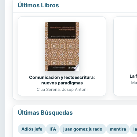
Últimos Libros
La 
Comunicación y lectoescritura:
nuevos paradigmas
Mar
Clua Serena, Josep Antoni
Últimas Búsquedas
Adiós jefe
IFA
juan gomez jurado
mentira
l