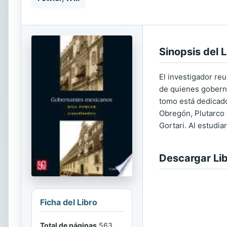
Sinopsis del L
El investigador reu
de quienes gobernar
tomo está dedicado
Obregón, Plutarco 
Gortari. Al estudia
Descargar Li
Ficha del Libro
Total de páginas
563