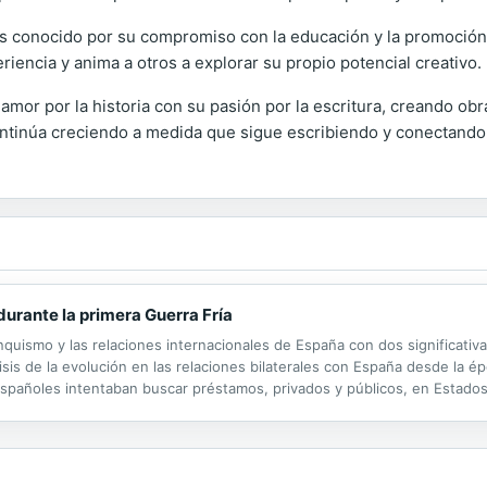
es conocido por su compromiso con la educación y la promoción 
riencia y anima a otros a explorar su propio potencial creativo.
mor por la historia con su pasión por la escritura, creando ob
ntinúa creciendo a medida que sigue escribiendo y conectando 
urante la primera Guerra Fría
nquismo y las relaciones internacionales de España con dos significativ
isis de la evolución en las relaciones bilaterales con España desde la ép
spañoles intentaban buscar préstamos, privados y públicos, en Estados
s de posguerra por determinados sectores financieros y empresariales...