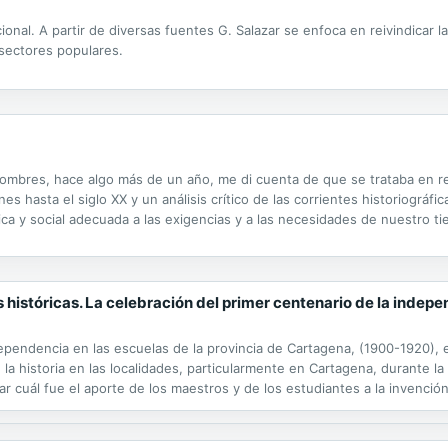
cional. A partir de diversas fuentes G. Salazar se enfoca en reivindicar 
s sectores populares.
hombres, hace algo más de un año, me di cuenta de que se trataba en re
enes hasta el siglo XX y un análisis crítico de las corrientes historiográf
a y social adecuada a las exigencias y a las necesidades de nuestro ti
que se ofrece aquí. Pensando en un tipo de lectores a...
históricas. La celebración del primer centenario de la indepe
dependencia en las escuelas de la provincia de Cartagena, (1900-1920), 
e la historia en las localidades, particularmente en Cartagena, durante
r cuál fue el aporte de los maestros y de los estudiantes a la invención d
or medio de la publicación de cartillas, mapas y anagramas locales,...