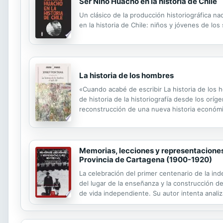
Ser Niño Huacho en la historia de Chile
Un clásico de la producción historiográfica na
en la historia de Chile: niños y jóvenes de lo
La historia de los hombres
«Cuando acabé de escribir La historia de los 
de historia de la historiografía desde los oríg
reconstrucción de una nueva historia económic
prólogo a este libro. Esa segunda parte es la 
Memorias, lecciones y representaciones 
Provincia de Cartagena (1900-1920)
La celebración del primer centenario de la in
del lugar de la enseñanza y la construcción d
de vida independiente. Su autor intenta analiza
organización de la fiesta centenaria de 1911, p