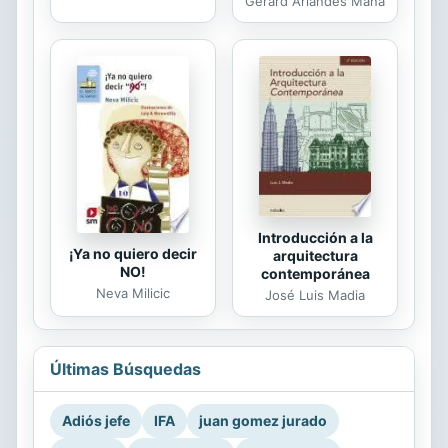
Gerard Arlandes Mañà
Introducción a la
¡Ya no quiero decir
arquitectura
NO!
contemporánea
Neva Milicic
José Luis Madia
Últimas Búsquedas
Adiós jefe
IFA
juan gomez jurado