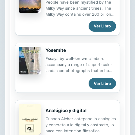
social studies content knowledge.
People have been mystified by the
Simple text features help students
Milky Way since ancient times. The
navigate the text.
Milky Way contains over 200 billion
stars, but it is also made up of
Ver Libro
gases, dust, stars, planets, and solar
systems. With detailed images and
fascinating sidebars, this nonfiction
Spanish book explores the Milky Way
Yosemite
in depth, and introduces students to
new concepts, vocabulary terms,
Essays by well-known climbers
and STEM topics. Aligned to state
accompany a range of superb color
and national standards, the leveled
landscape photographs that echo
text supports students reading at
the great traditions of the Ansel
above-, below-, and on-grade level.
Adams and the Sierra Club large
Ver Libro
The fun lab activity encourages
format books of the 1970s.
students to think like scientists.
Keep students engaged in learning
with ...
Analógico y digital
Cuando Aicher antepone lo analogico
y concreto a lo digital y abstracto, lo
hace con intencion filosofica.