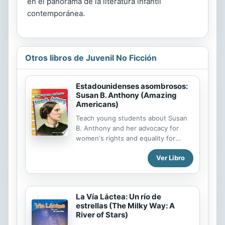
en el panorama de la literatura infantil
contemporánea.
Otros libros de Juvenil No Ficción
Estadounidenses asombrosos:
Susan B. Anthony (Amazing
Americans)
Teach young students about Susan
B. Anthony and her advocacy for
women's rights and equality for
everyone. This Spanish-translated
Ver Libro
biography tells early readers about
her inspiring life and how she
became known as an amazing
American. Engaging informational
La Vía Láctea: Un río de
text, with primary source documents
estrellas (The Milky Way: A
and images, keep students reading
River of Stars)
as they build their literacy skills and