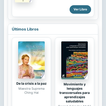
Relativiza el papel de la razon pura y
critica el racionalismo de la
Ver Libro
modernidad como fruto del
predominio de un mero pensar
abstracto. A juicio de Aicher,
anteponer lo abstracto a lo concreto
Últimos Libros
crea una falsa jerarquia, un orden,
que es fatal para la cultura. Lo digital,
abstracto, no es mas elevado, mayor
o mas importante que lo analogico,
concreto. Otl Aicher, co-fundador de
la ya legendaria escuela de Ulm, es
uno de los representantes
sobresalientes del diseno moderno.
Entre sus...
De la crisis a la paz
Movimiento y
lenguajes
Maestra Suprema
transversales para
Ching Hai
aprendizajes
saludables