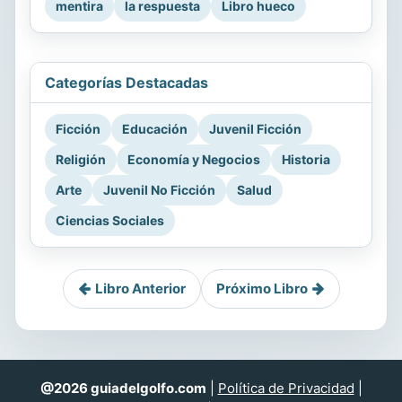
mentira
la respuesta
Libro hueco
Categorías Destacadas
Ficción
Educación
Juvenil Ficción
Religión
Economía y Negocios
Historia
Arte
Juvenil No Ficción
Salud
Ciencias Sociales
Libro Anterior
Próximo Libro
@2026 guiadelgolfo.com
|
Política de Privacidad
|