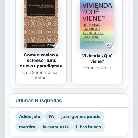
Comunicación y
Vivienda ¿Qué
lectoescritura:
viene?
nuevos paradigmas
Verónica Adler
Clua Serena, Josep
Antoni
Últimas Búsquedas
Adiós jefe
IFA
juan gomez jurado
mentira
la respuesta
Libro hueco