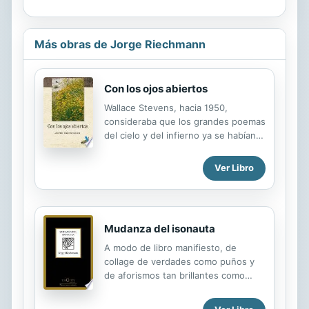
Más obras de Jorge Riechmann
Con los ojos abiertos
Wallace Stevens, hacia 1950,
consideraba que los grandes poemas
del cielo y del infierno ya se habían
escrito, mientras que el de la Tierra
permanecía inédito. Quizá nuestra
Ver Libro
aparente incapacidad para morar
sobre este planeta sin dañarlo
irreversiblemente tenga algo que ver
con esta situación —en principio tan
Mudanza del isonauta
paradójica— en el ámbito de la
poesía. Vivir en esta tierra/ Tierra,
A modo de libro manifiesto, de
sin trascendencias falsas –ni
collage de verdades como puños y
escapatoria al cosmos, ni adoración
de aforismos tan brillantes como
de ídolos--, es un proyecto que
desoladores, este nuevo libro de
comparten el ecologismo y la poesía
Jorge Riechmann es un verdadero