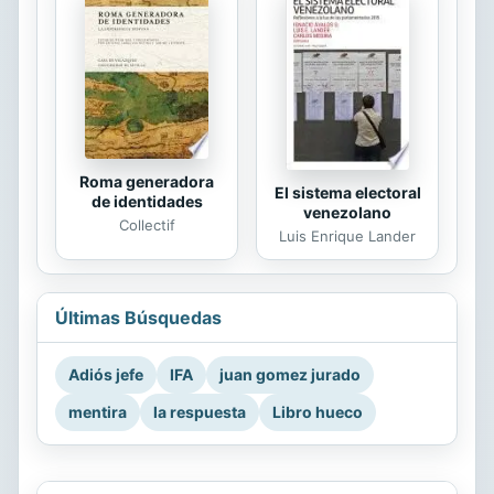
Roma generadora
El sistema electoral
de identidades
venezolano
Collectif
Luis Enrique Lander
Últimas Búsquedas
Adiós jefe
IFA
juan gomez jurado
mentira
la respuesta
Libro hueco