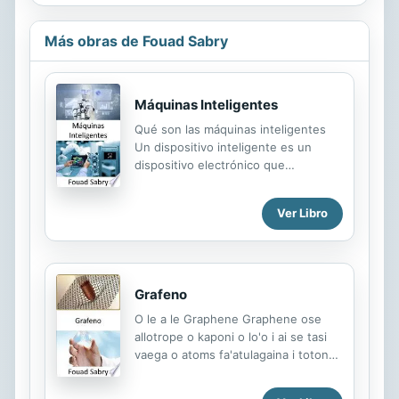
Más obras de Fouad Sabry
Máquinas Inteligentes
Qué son las máquinas inteligentes
Un dispositivo inteligente es un
dispositivo electrónico que
generalmente se conecta a otros
dispositivos o redes a través de
Ver Libro
varios protocolos inalámbricos como
Bluetooth, Zigbee, NFC, Wi -Fi, LiFi,
5G, etc., y que pueden funcionar de
forma interactiva y autónoma hasta
cierto punto. Los dispositivos
Grafeno
inteligentes también pueden
O le a le Graphene Graphene ose
comunicarse con otros dispositivos o
allotrope o kaponi o lo'o i ai se tasi
redes. Los términos "teléfono
vaega o atoms fa'atulagaina i totonu
inteligente", "automóvil inteligente",
o se fa'amea fa'amea fa'ameamea
"termostato inteligente", "timbre
fa'apipi'i fa'ame'e meli lua. O le igoa e
inteligente", "cerraduras