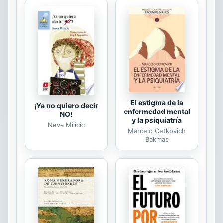
"vademecum" o
"handbook"actualizado, referente a
las magnitudes y unidades físicas
que, dado el vertiginoso avance de la
tecnología, venía siendo cada vez
más necesario. En este momento no
existe nada equivalente en ...
El estigma de la
¡Ya no quiero decir
enfermedad mental
NO!
y la psiquiatría
Neva Milicic
Marcelo Cetkovich
Bakmas