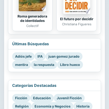
Roma generadora
El futuro por decidir
de identidades
Christiana Figueres
Collectif
Últimas Búsquedas
Adiós jefe
IFA
juan gomez jurado
mentira
la respuesta
Libro hueco
Categorías Destacadas
Ficción
Educación
Juvenil Ficción
Religión
Economía y Negocios
Historia