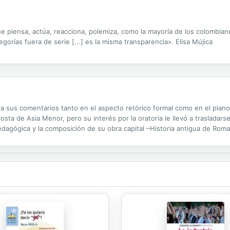
 piensa, actúa, reacciona, polemiza, como la mayoría de los colombianos
egorías fuera de serie [...] es la misma transparencia». Elisa Mújica
ntra sus comentarios tanto en el aspecto retórico formal como en el plan
costa de Asia Menor, pero su interés por la oratoria le llevó a trasladar
dagógica y la composición de su obra capital –Historia antigua de Roma
teraria. En este volumen se incluyen "Sobre los oradores...