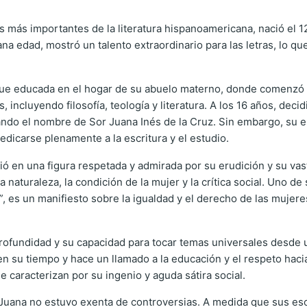
rias más importantes de la literatura hispanoamericana, nació e
a edad, mostró un talento extraordinario para las letras, lo qu
na fue educada en el hogar de su abuelo materno, donde comenzó 
s, incluyendo filosofía, teología y literatura. A los 16 años, de
mando el nombre de Sor Juana Inés de la Cruz. Sin embargo, su e
 dedicarse plenamente a la escritura y el estudio.
ó en una figura respetada y admirada por su erudición y su vast
 naturaleza, la condición de la mujer y la crítica social. Uno
”
, es un manifiesto sobre la igualdad y el derecho de las mujere
profundidad y su capacidad para tocar temas universales desde 
 en su tiempo y hace un llamado a la educación y el respeto hacia
e caracterizan por su ingenio y aguda sátira social.
 Juana no estuvo exenta de controversias. A medida que sus escr