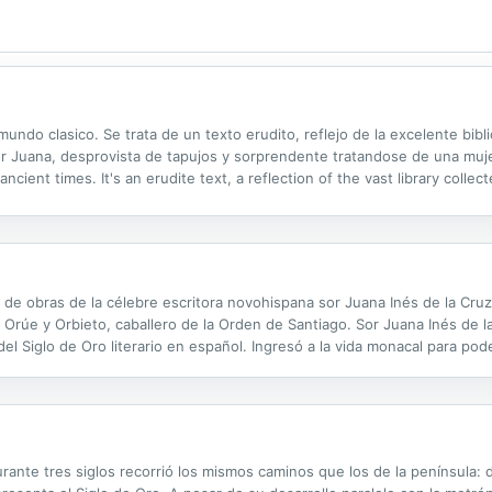
ndo clasico. Se trata de un texto erudito, reflejo de la excelente bibli
or Juana, desprovista de tapujos y sorprendente tratandose de una mujer
n ancient times. It's an erudite text, a reflection of the vast library coll
ls and adornment, surprising for a woman devoted to religious...
de obras de la célebre escritora novohispana sor Juana Inés de la Cruz,
rúe y Orbieto, caballero de la Orden de Santiago. Sor Juana Inés de la
 Siglo de Oro literario en español. Ingresó a la vida monacal para poder d
e sus mecenas se contaban importantes virreyes de Nueva España.
urante tres siglos recorrió los mismos caminos que los de la península: