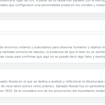
senta el Siglo de Oro. A pesar de su desarrollo paralelo con la metrópo
iales que configuraron una personalidad propia en los corrales y coliseo
bina la enseñanza moral con el mito bíblico y con un divertido...
ión de entornos urbanos y suburbanos para observar humanos y objetos
la cantidad correcta de impulso, la evidencia de que el bien es un sen
smas cosas para confirmar que aquí no se puede decir algo falso y much
ón de entornos urbanos y suburbanos para observar humanos y objetos m
ador Rueda en el que se dedica a analizar y reflexionar la idiosincrasia 
de vista tanto teórico como práctico. Salvador Rueda fue un periodist
l en 1933. Se le considera uno de los precursores del movimiento modern
ista que retratan el ambiente y la vida andaluza de su época.