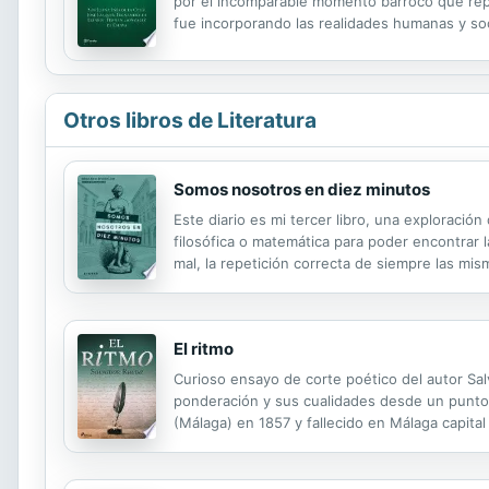
por el incomparable momento barroco que repre
fue incorporando las realidades humanas y soc
Fernán González de Eslava (1534-1599), se com
Otros libros de Literatura
Somos nosotros en diez minutos
Este diario es mi tercer libro, una explorac
filosófica o matemática para poder encontrar 
mal, la repetición correcta de siempre las mi
el tercer libro escrito por mí, una exploraci
El ritmo
Curioso ensayo de corte poético del autor Salv
ponderación y sus cualidades desde un punto 
(Málaga) en 1857 y fallecido en Málaga capita
numerosas novelas y relatos de corte costumbr