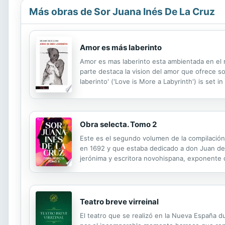
Más obras de Sor Juana Inés De La Cruz
Amor es más laberinto
Amor es mas laberinto esta ambientada en el mu
parte destaca la vision del amor que ofrece s
laberinto' ('Love is More a Labyrinth') is set i
Juana's vision of love stands out, free of vei
Obra selecta. Tomo 2
Este es el segundo volumen de la compilación 
en 1692 y que estaba dedicado a don Juan de O
jerónima y escritora novohispana, exponente del
auto sacramental, la prosa y el teatro. Entr
Teatro breve virreinal
El teatro que se realizó en la Nueva España d