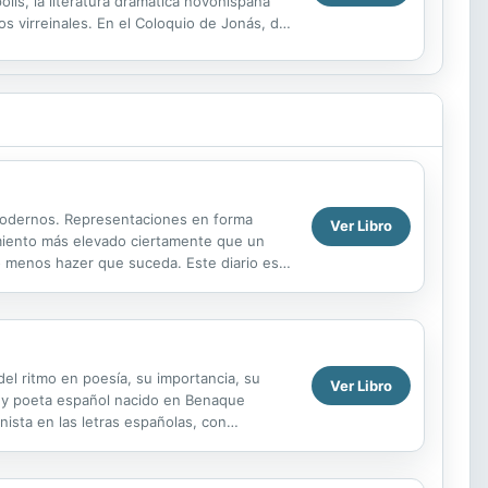
lis, la literatura dramática novohispana
s virreinales. En el Coloquio de Jonás, de
 modernos. Representaciones en forma
Ver Libro
timiento más elevado ciertamente que un
o menos hazer que suceda. Este diario es
odernos....
del ritmo en poesía, su importancia, su
Ver Libro
a y poeta español nacido en Benaque
ista en las letras españolas, con