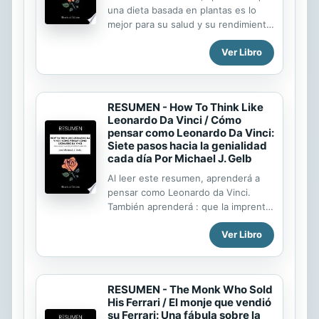
realidad, tomar una buena decisión
una dieta basada en plantas es lo
es una habilidad que nunca se
mejor para su salud y su rendimiento
aprende y, sin embargo, es una de
deportivo. También aprenderá : por
Ver Libro
las más útiles. Tome su vida, por
qué comer carne es malo para su
ejemplo: es el resultado de las miles
cuerpo cómo muchos atletas han
de decisiones,...
visto multiplicar por diez su
rendimiento deportivo al no comer
RESUMEN - How To Think Like
proteínas animales; cómo muchos
Leonardo Da Vinci / Cómo
conceptos erróneos sobre la
pensar como Leonardo Da Vinci:
nutrición le impiden desarrollar su
Siete pasos hacia la genialidad
potencial físico; que una dieta
cada día Por Michael J. Gelb
basada en plantas puede reducir el
Al leer este resumen, aprenderá a
riesgo de muchas enfermedades.
pensar como Leonardo da Vinci.
Probablemente usted coma carne
También aprenderá : que la imprenta
con frecuencia, como parte de una
es un invento del Renacimiento; que
dieta normal y equilibrada. Sin
Ver Libro
existe una lista de los diez mayores
embargo, la investigación...
genios de todos los tiempos que
Leonardo da Vinci es el primero de
esa lista que el hombre medieval
RESUMEN - The Monk Who Sold
prefería el cielo a la tierra que el
His Ferrari / El monje que vendió
Renacimiento invirtió radicalmente
su Ferrari: Una fábula sobre la