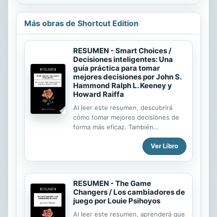
Más obras de Shortcut Edition
RESUMEN - Smart Choices /
Decisiones inteligentes: Una
guía práctica para tomar
mejores decisiones por John S.
Hammond Ralph L. Keeney y
Howard Raiffa
Al leer este resumen, descubrirá
cómo tomar mejores decisiones de
forma más eficaz. También
descubrirá cómo : tener más
Ver Libro
confianza en sí mismo evitar la
frustración que supone tomar una
decisión equivocada aprovechar más
oportunidades encontrar soluciones
RESUMEN - The Game
a problemas difíciles; mejorar su vida.
Changers / Los cambiadores de
¿Cómo se toma una decisión? La
juego por Louie Psihoyos
pregunta puede parecer inútil, ya
que decidir parece sencillo. En
Al leer este resumen, aprenderá que