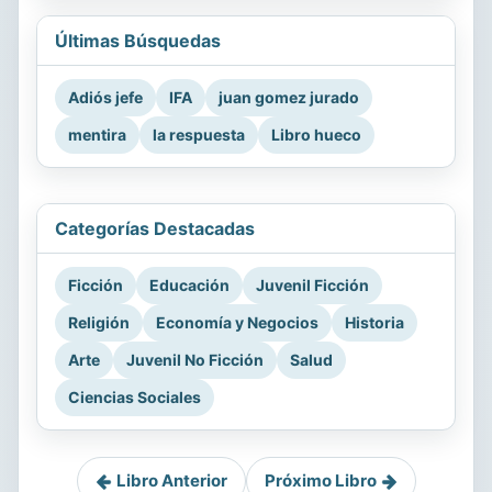
Últimas Búsquedas
Adiós jefe
IFA
juan gomez jurado
mentira
la respuesta
Libro hueco
Categorías Destacadas
Ficción
Educación
Juvenil Ficción
Religión
Economía y Negocios
Historia
Arte
Juvenil No Ficción
Salud
Ciencias Sociales
Libro Anterior
Próximo Libro