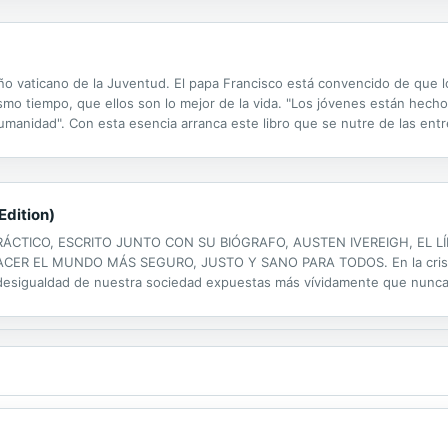
Año vaticano de la Juventud. El papa Francisco está convencido de que 
mo tiempo, que ellos son lo mejor de la vida. "Los jóvenes están hecho
a humanidad". Con esta esencia arranca este libro que se nutre de las en
 sobre el tema. El papa afronta, pues, el tema de la juventud, que arran
Edition)
RÁCTICO, ESCRITO JUNTO CON SU BIÓGRAFO, AUSTEN IVEREIGH, EL LÍ
 MUNDO MÁS SEGURO, JUSTO Y SANO PARA TODOS. En la crisis del
a desigualdad de nuestra sociedad expuestas más vívidamente que nunca. 
as los medios para rescatar nuestra sociedad, nuestra economía y nuestr