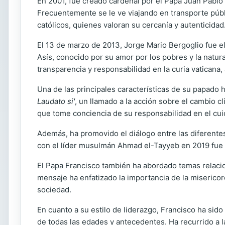
En 2001, fue creado cardenal por el Papa Juan Pablo I
Frecuentemente se le ve viajando en transporte públ
católicos, quienes valoran su cercanía y autenticidad
El 13 de marzo de 2013, Jorge Mario Bergoglio fue e
Asís, conocido por su amor por los pobres y la natur
transparencia y responsabilidad en la curia vaticana,
Una de las principales características de su papado ha
Laudato si'
, un llamado a la acción sobre el cambio c
que tome conciencia de su responsabilidad en el cuid
Además, ha promovido el diálogo entre las diferente
con el líder musulmán Ahmad el-Tayyeb en 2019 fue un
El Papa Francisco también ha abordado temas relacion
mensaje ha enfatizado la importancia de la misericor
sociedad.
En cuanto a su estilo de liderazgo, Francisco ha sid
de todas las edades y antecedentes. Ha recurrido a l