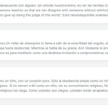
sacuerdo con alguien, sin retirale nuestrocarino; es ver las heridas C
iveness teaches us that we can disagree with someone without withholdi
 is to give up being the judge of the world." Este tatulodisponible solame
s.Un millar de obsequios lo llama a salir de la esterilidad del orgullo, e
pa hasta desbordar. Mientras le habla de su gracia, Ann Voskamp le ens
 libro es para meditarlo como una dinámica invitación a comprometerse 
án su vida para siempre. Como muchos otros seres humanos, la autora.
 un niño, con un corazón puro. Sólo la obediencia simple como un niñ
ioso. Si no vienen a Mí como un niño, sin su conocimiento religioso, N
religioso los ciega. Como ustedes son ciegos, ustedes están atrapados e
ueba tu corazón conmigo. Ven a pedir un corazón limpio, nuevo y puro, i