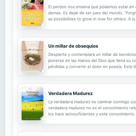
El perdon nos ensena que podemos estar en de
demas. Es dejar de ser juez del mundo. "Forg
as possibilities to grow in love for others. It
Spanish only.""
Un millar de obsequios
Despierte y contemplará un millar de bendicione
ponerse en las manos del Dios que llena su co
pérdidas y convertir el dolor en poesía. Este
profundidades del gozo de Dios y transformar
Verdadera Madurez
La verdadera madurez es caminar conmigo como
verdadera madurez no es el conocimiento relig
los hace autosuficientes y este conocimiento 
propio y la autohonradez. Ven a Mí y pon a pr