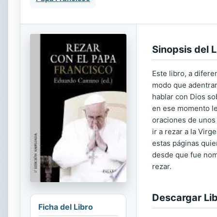
Sinopsis del L
Este libro, a difer
modo que adentrars
hablar con Dios so
en ese momento le 
oraciones de unos p
ir a rezar a la Vir
estas páginas quie
desde que fue nom
rezar.
Descargar Li
Ficha del Libro