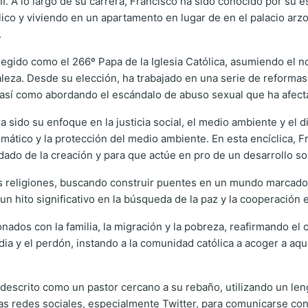
I. A lo largo de su carrera, Francisco ha sido conocido por su e
ico y viviendo en un apartamento en lugar de en el palacio ar
.
legido como el 266º Papa de la Iglesia Católica, asumiendo el
aleza. Desde su elección, ha trabajado en una serie de reformas
 así como abordando el escándalo de abuso sexual que ha afectad
 sido su enfoque en la justicia social, el medio ambiente y el di
limático y la protección del medio ambiente. En esta encíclica, 
ado de la creación y para que actúe en pro de un desarrollo sos
s religiones, buscando construir puentes en un mundo marcado 
 hito significativo en la búsqueda de la paz y la cooperación en
ados con la familia, la migración y la pobreza, reafirmando el 
dia y el perdón, instando a la comunidad católica a acoger a a
o descrito como un pastor cercano a su rebaño, utilizando un le
as redes sociales, especialmente Twitter, para comunicarse con