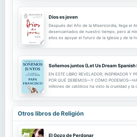
Dios es joven
Después del Año de la Misericordia, llega el 
desencantados de nuestro tiempo, pero al mis
ellos es apoyar el futuro de la Iglesia y de l
Thomas Leoncini ha mantenido con el pontífice
Soñemos juntos (Let Us Dream Spanish 
EN ESTE LIBRO REVELADOR, INSPIRADOR Y P
POR QUÉ DEBEMOS—Y CÓMO PODEMOS—HACER EL
millones de católicos ha visto la crueldad y l
generosidad y la creatividad de tantas person
Otros libros de Religión
El Gozo de Perdonar