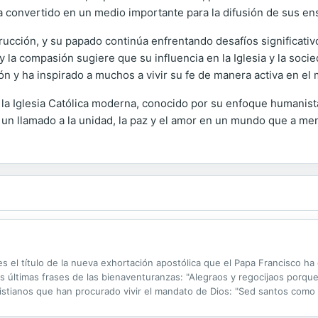
a convertido en un medio importante para la difusión de sus e
rucción, y su papado continúa enfrentando desafíos significati
 y la compasión sugiere que su influencia en la Iglesia y la soc
ión y ha inspirado a muchos a vivir su fe de manera activa en 
 la Iglesia Católica moderna, conocido por su enfoque humanist
 un llamado a la unidad, la paz y el amor en un mundo que a me
s el título de la nueva exhortación apostólica que el Papa Francisco ha 
as últimas frases de las bienaventuranzas: "Alegraos y regocijaos porq
 cristianos que han procurado vivir el mandato de Dios: "Sed santos como 
sino de todo el pueblo de Dios: sacerdotes, religiosos y laicos;...