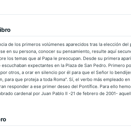
ibro
encia de los primeros volúmenes aparecidos tras la elección del 
e en su persona, conocer su pensamiento, resulte aquí secunda
bre los temas que al Papa le preocupan. Desde su primera aparic
escuchaban expectantes en la Plaza de San Pedro. Primero por 
or otros, a orar en silencio por él para que el Señor lo bendij
gen, para que proteja a toda Roma". Sí, el verbo más empleado en
ran responder a ese primer deseo del Pontífice. Para ello hem
brado cardenal por Juan Pablo II -21 de febrero de 2001- aque
bro