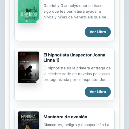
Gabriel y Giannelys querían hacer
algo que les permitiera ayudar a
niños y niñas de Venezuela que se
encuentran en situación vulnerable.
Así que un día se preguntaron: "¿Por
Ver Libro
qué no escribimos un libro?" No le
dieron más vueltas al asunto y
decidieron compartir las actividades
que desarrollaron en el taller de
El hipnotista (Inspector Joona
Escritura Creativa con el
Linna 1)
acompañamiento de Nuria Riera
El hipnotista es la primera entrega de
Wirth. Todos los fondos recaudados
la célebre serie de novelas policíacas
con Relatos Mágicos serán donados
protagonizada por el inspector Joona
para la causa.
Linna. Una familia ha sido
brutalmente asesinada en el gélido
Ver Libro
Estocolmo. No hay rastro del
culpable. Solamente un niño, el hijo,
único superviviente de la masacre,
puede dar testimonio de quién ha
Maniobra de evasión
cometido tal atrocidad. Pero el
Diamantes, peligro y desaparición La
sufrimiento que lleva consigo el