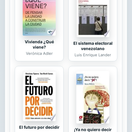
enamorarse de uno. Le resulta difícil
respetar ese juramento cuando es
rescatada por un alfa rubio de ojos
azules y con el...
Vivienda ¿Qué
El sistema electoral
viene?
venezolano
Verónica Adler
Luis Enrique Lander
El futuro por decidir
¡Ya no quiero decir