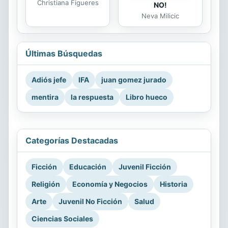
Christiana Figueres
NO!
Neva Milicic
Últimas Búsquedas
Adiós jefe
IFA
juan gomez jurado
mentira
la respuesta
Libro hueco
Categorías Destacadas
Ficción
Educación
Juvenil Ficción
Religión
Economía y Negocios
Historia
Arte
Juvenil No Ficción
Salud
Ciencias Sociales