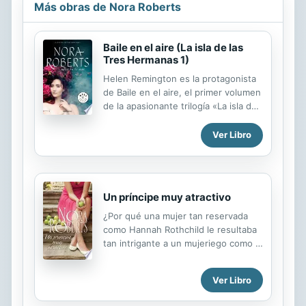
Más obras de Nora Roberts
Baile en el aire (La isla de las
Tres Hermanas 1)
Helen Remington es la protagonista
de Baile en el aire, el primer volumen
de la apasionante trilogía «La isla de
las Tres Hermanas». Salem,
Massachussets, 1962. La caza de
Ver Libro
brujas ha comenzado. Fuego
comprende que ella y sus hermanas
Tierra y Aire no podrán salvarse con
sus artes. Por eso hacen un conjuro
Un príncipe muy atractivo
final para irse en un trocito de tierra
que tanto aman... Así nace la isla de
¿Por qué una mujer tan reservada
las Tres Hermanas. Isla de las Tres
como Hannah Rothchild le resultaba
Hermanas, 2001. Helen Remington,
tan intrigante a un mujeriego como el
descendiente de Aire, acaba de
príncipe Bennett? ¿Sería porque
escapar de su violento marido
intuía que tenía una misión secreta...
Ver Libro
fingiendo su propia muerte y se ha
o quizá fuera sencillamente que
instalado en una pequeña isla como
estaba fascinado por ella? Será difícil