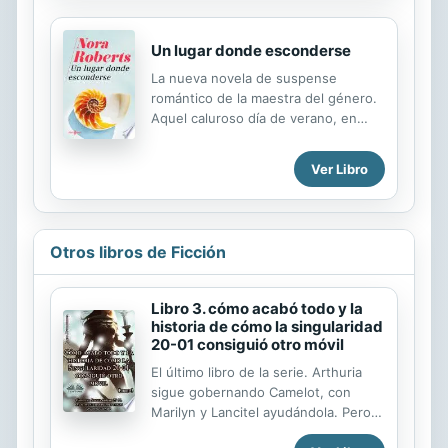
Nell...
encontrar a otro autor como Nora
Roberts, con un estilo tan variado y
una imaginación tan fértil. Publishers
Un lugar donde esconderse
Weekly
La nueva novela de suspense
romántico de la maestra del género.
Aquel caluroso día de verano, en
cuanto sonaron los disparos en el
centro comercial de Rockpoint,
Ver Libro
Simone Knox buscó un lugar donde
refugiarse, tal y como le habían
enseñado. Ella tuvo suerte y escapó
de la muerte, pero nunca volvió a ser
Otros libros de Ficción
la misma. Más de diez años después,
Simone sigue luchando contra el
dolor, el trauma y el sentimiento de
Libro 3. cómo acabó todo y la
culpa por seguir viva. Dedica gran
historia de cómo la singularidad
parte de su tiempo a trabajar en sus
20-01 consiguió otro móvil
cotizadas esculturas en una isla
El último libro de la serie. Arthuria
tranquila frente a la costa de Maine.
sigue gobernando Camelot, con
Allí conoce a Reed Quartermaine,
Marilyn y Lancitel ayudándola. Pero
otro ...
los barcos de los sajones, liderados