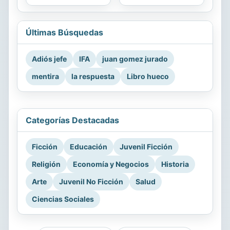
Últimas Búsquedas
Adiós jefe
IFA
juan gomez jurado
mentira
la respuesta
Libro hueco
Categorías Destacadas
Ficción
Educación
Juvenil Ficción
Religión
Economía y Negocios
Historia
Arte
Juvenil No Ficción
Salud
Ciencias Sociales