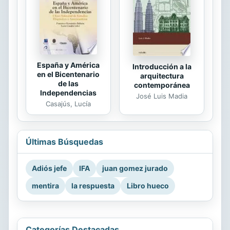
España y América
Introducción a la
en el Bicentenario
arquitectura
de las
contemporánea
Independencias
José Luis Madia
Casajús, Lucía
Últimas Búsquedas
Adiós jefe
IFA
juan gomez jurado
mentira
la respuesta
Libro hueco
Categorías Destacadas