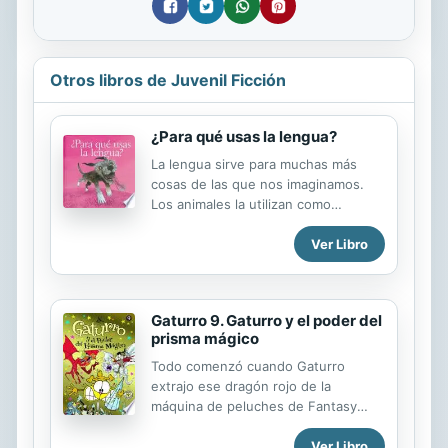
Otros libros de Juvenil Ficción
¿Para qué usas la lengua?
La lengua sirve para muchas más
cosas de las que nos imaginamos.
Los animales la utilizan como
sensores, armas, las usan para cazar,
Ver Libro
degustar, oler, comunicarse. Este
libro invita a los más pequeños a
descubrir, mediante el juego entre
las imágenes y las palabras, cuántos
Gaturro 9. Gaturro y el poder del
usos y formas puede tener la lengua.
prisma mágico
Todo comenzó cuando Gaturro
extrajo ese dragón rojo de la
máquina de peluches de Fantasy
Kingdom, el magnífico parque de
Ver Libro
diversiones.