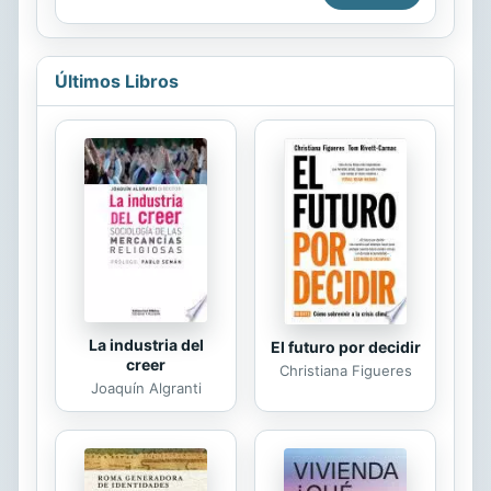
de la...
historias será un juego muy sencillo
y divertido. Escenarios, personajes,
temas y tramas originales sirven de
punto de partida para que los
Últimos Libros
lectores entren en el mundo de los
cuentos y puedan crear el cuento
más original de todos. Un libro para
largas horas de diversión, ideal para
leer en familia o con amigos y pasar
un rato estupendo imaginando
juntos. ENGLISH DESCRIPTION The
best way to spend time together is
by imagining...
La industria del
El futuro por decidir
creer
Christiana Figueres
Joaquín Algranti