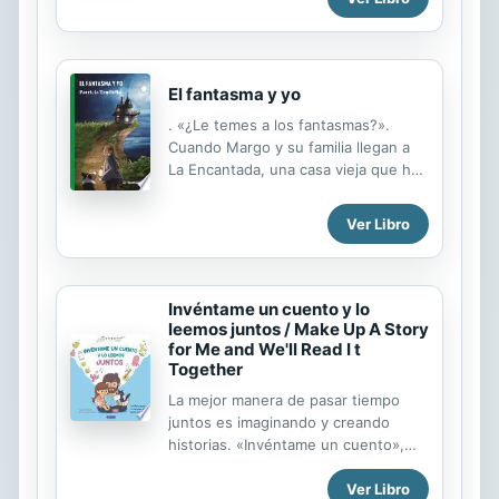
El fantasma y yo
. «¿Le temes a los fantasmas?».
Cuando Margo y su familia llegan a
La Encantada, una casa vieja que han
heredado y que está en la cima de
un acantilado, nuestra protagonista
Ver Libro
recuerda las misteriosas palabras de
la tía Carlota. No ha vivido nadie allí
por más de cuarenta años y en el
pueblo circulan rumores sobre el
Invéntame un cuento y lo
espíritu de su antiguo dueño, el
leemos juntos / Make Up A Story
capitán Grey. A Margo no le dan
for Me and We'll Read I t
Together
miedo los fantasmas, pero con el
correr de las semanas descubrirá el
La mejor manera de pasar tiempo
inesperado secreto que La
juntos es imaginando y creando
Encantada guarda entre sus
historias. «Invéntame un cuento»,
paredes. Gracias a él, descifrará el
dice Laura. Y papá se prepara para
verdadero significado de las palabras
Ver Libro
hacerlo. Con este libro, crear