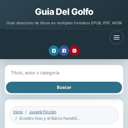
Guia Del Golfo
Gran directorio de libros en multiples formatos EPUB, PDF, MOBI
Buscar libros
Inicio
Juvenil Ficción
Scooby-Doo y el Barco Hundido = Scooby-Doo and the Sunken Ship