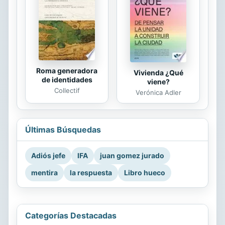
Roma generadora
Vivienda ¿Qué
de identidades
viene?
Collectif
Verónica Adler
Últimas Búsquedas
Adiós jefe
IFA
juan gomez jurado
mentira
la respuesta
Libro hueco
Categorías Destacadas