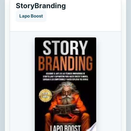
StoryBranding
Lapo Boost