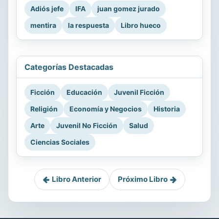
Adiós jefe
IFA
juan gomez jurado
mentira
la respuesta
Libro hueco
Categorías Destacadas
Ficción
Educación
Juvenil Ficción
Religión
Economía y Negocios
Historia
Arte
Juvenil No Ficción
Salud
Ciencias Sociales
Libro Anterior
Próximo Libro