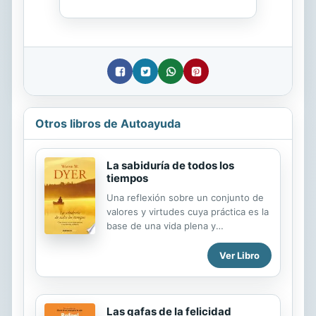
Otros libros de Autoayuda
La sabiduría de todos los
tiempos
Una reflexión sobre un conjunto de
valores y virtudes cuya práctica es la
base de una vida plena y
satisfactoria: amor, esperanza... Esta
obra recoge fragmentos de algunos
Ver Libro
de los más excelsos maestros del
pensamiento de todos los tiempos,
desde Pitágoras hasta la madre
Teresa, desde Buda hasta Gandhi.
Las gafas de la felicidad