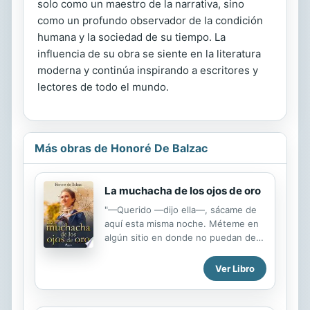
solo como un maestro de la narrativa, sino
como un profundo observador de la condición
humana y la sociedad de su tiempo. La
influencia de su obra se siente en la literatura
moderna y continúa inspirando a escritores y
lectores de todo el mundo.
Más obras de Honoré De Balzac
La muchacha de los ojos de oro
"—Querido —dijo ella—, sácame de
aquí esta misma noche. Méteme en
algún sitio en donde no puedan decir
al verme: "Esta es Paquita"; en
donde nadie conteste: "Hay aquí una
Ver Libro
muchacha de ojos dorados y pelo
largo". En ese sitio te daré cuantos
placeres desees recibir de mí.