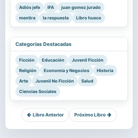
Adiós jefe
IFA
juan gomez jurado
mentira
la respuesta
Libro hueco
Categorías Destacadas
Ficción
Educación
Juvenil Ficción
Religión
Economía y Negocios
Historia
Arte
Juvenil No Ficción
Salud
Ciencias Sociales
Libro Anterior
Próximo Libro