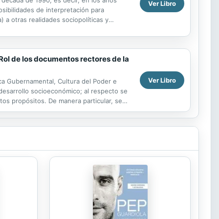
 década de 1990, es decir, en los años
Ver Libro
sibilidades de interpretación para
) a otras realidades sociopolíticas y
 las...
de los documentos rectores de la
Ver Libro
tica Gubernamental, Cultura del Poder e
 desarrollo socioeconómico; al respecto se
stos propósitos. De manera particular, se