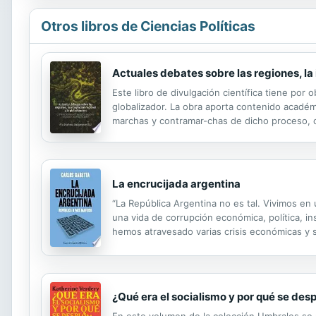
Otros libros de Ciencias Políticas
Actuales debates sobre las regiones, la 
Este libro de divulgación científica tiene por
globalizador. La obra aporta contenido académi
marchas y contramar-chas de dicho proceso, c
partes: la primera trata sobre las regiones glo
La encrucijada argentina
“La República Argentina no es tal. Vivimos en
una vida de corrupción económica, política, in
hemos atravesado varias crisis económicas y so
política, institucional y socialmente, en una de
¿Qué era el socialismo y por qué se de