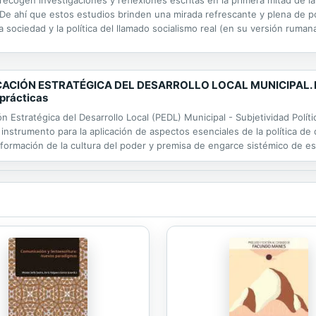
ecogen investigaciones y reflexiones escritas en la primera mitad de la
De ahí que estos estudios brinden una mirada refrescante y plena de po
sociedad y la política del llamado socialismo real (en su versión rumana
aban de definirse aún. Por el momento y circunstancias que dieron pie a
CACIÓN ESTRATÉGICA DEL DESARROLLO LOCAL MUNICIPAL. Rol 
 prácticas
ón Estratégica del Desarrollo Local (PEDL) Municipal - Subjetividad Polí
instrumento para la aplicación de aspectos esenciales de la política de
la formación de la cultura del poder y premisa de engarce sistémico de e
ficación - Autogestión Gubernamental Municipal Local -...