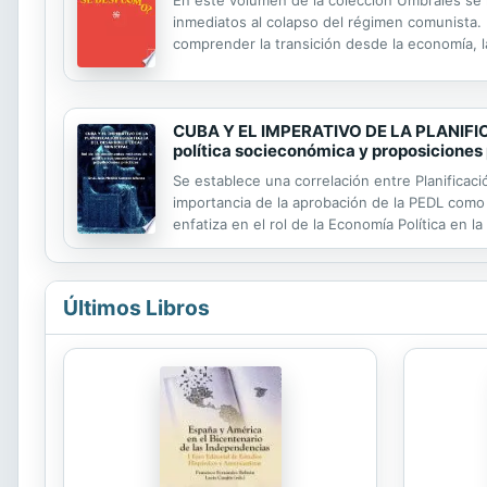
En este volumen de la colección Umbrales se r
inmediatos al colapso del régimen comunista. 
comprender la transición desde la economía, la 
económicas, cuyos perfiles y sustancias no ac
CUBA Y EL IMPERATIVO DE LA PLANIFI
política socieconómica y proposiciones
Se establece una correlación entre Planificaci
importancia de la aprobación de la PEDL como 
enfatiza en el rol de la Economía Política en 
identifica desde el punto de vista de la Plani
Últimos Libros