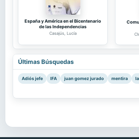
España y América en el Bicentenario
Comun
de las Independencias
Casajús, Lucía
Cl
Últimas Búsquedas
Adiós jefe
IFA
juan gomez jurado
mentira
l