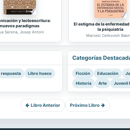
icación y lectoescritura:
El estigma de la enfermedad
nuevos paradigmas
la psiquiatría
ua Serena, Josep Antoni
Marcelo Cetkovich Bak
Categorías Destacad
a respuesta
Libro hueco
Ficción
Educación
Ju
Historia
Arte
Juvenil 
Libro Anterior
Próximo Libro