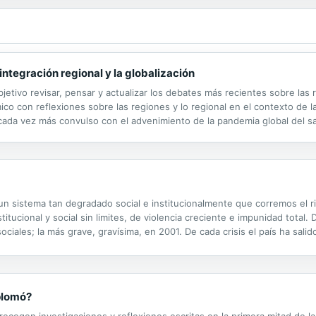
integración regional y la globalización
 objetivo revisar, pensar y actualizar los debates más recientes sobre la
co con reflexiones sobre las regiones y lo regional en el contexto de la
ada vez más convulso con el advenimiento de la pandemia global del sar
bales, la segunda sobre la región en la integración regional y en la...
 un sistema tan degradado social e institucionalmente que corremos el r
stitucional y social sin limites, de violencia creciente e impunidad tota
ciales; la más grave, gravísima, en 2001. De cada crisis el país ha salid
riva imparable hacia la aceptación y práctica general del...
splomó?