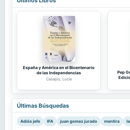
Últimos Libros
España y América en el Bicentenario
Pep Gu
de las Independencias
Edici
Casajús, Lucía
Últimas Búsquedas
Adiós jefe
IFA
juan gomez jurado
mentira
l