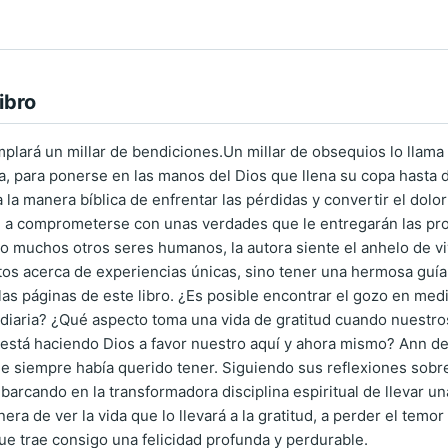
ibro
lará un millar de bendiciones.Un millar de obsequios lo llama a s
da, para ponerse en las manos del Dios que llena su copa hasta 
la manera bíblica de enfrentar las pérdidas y convertir el dolor
n a comprometerse con unas verdades que le entregarán las pro
 muchos otros seres humanos, la autora siente el anhelo de vivir
tos acerca de experiencias únicas, sino tener una hermosa guía p
las páginas de este libro. ¿Es posible encontrar el gozo en med
 diaria? ¿Qué aspecto toma una vida de gratitud cuando nuestro
stá haciendo Dios a favor nuestro aquí y ahora mismo? Ann desc
ue siempre había querido tener. Siguiendo sus reflexiones sobre
barcando en la transformadora disciplina espiritual de llevar un
ra de ver la vida que lo llevará a la gratitud, a perder el temo
ue trae consigo una felicidad profunda y perdurable.