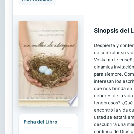
Sinopsis del L
Despierte y contemp
de controlar su vi
Voskamp le enseña 
dinámica invitació
para siempre. Como
interesan los escri
que nos brinda en 
deberes de la vida
tenebrosos? ¿Qué e
encontró la vida q
usted se estará em
Ficha del Libro
descubrirá una mane
continua de Dios q