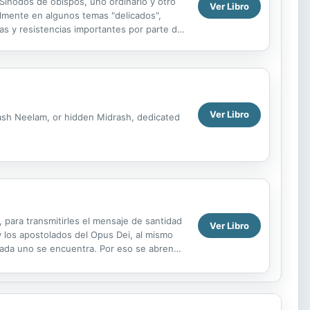
Sínodos de obispos, uno ordinario y otro
Ver Libro
almente en algunos temas "delicados",
as y resistencias importantes por parte de
ir el...
Ver Libro
rash Neelam, or hidden Midrash, dedicated
 para transmitirles el mensaje de santidad
Ver Libro
 y los apostolados del Opus Dei, al mismo
cada uno se encuentra. Por eso se abren