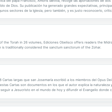
ca del papa Francisco, Amoris laetitia, recoge las aportaciones de dos 
ueblo de Dios. Su publicación ha generado grandes expectativas, princip
nos sectores de la Iglesia, pero también, y es justo reconocerlo, crític
PC" tuvieron como columna vertebral tres ponencias. Las tres, sin rehu
 of the Torah in 26 volumes, Ediciones Obelisco offers readers the Mid
h is traditionally considered the sanctum sanctorum of the Zohar.
8 Cartas largas que san Josemaría escribió a los miembros del Opus Dei,
s, estas Cartas son documentos en los que el autor explica la naturaleza
eguir a Jesucristo en el mundo de hoy y difundir el Evangelio donde 
búsqueda de Jesucristo en la familia, el trabajo y las realidades más...