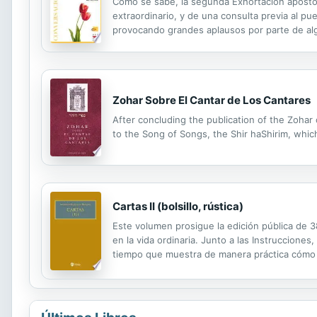
Como se sabe, la segunda Exhortación apostóli
extraordinario, y de una consulta previa al p
provocando grandes aplausos por parte de algu
otros sectores.Las segundas "Conversaciones P
Zohar Sobre El Cantar de Los Cantares
After concluding the publication of the Zohar
to the Song of Songs, the Shir haShirim, whic
Cartas II (bolsillo, rústica)
Este volumen prosigue la edición pública de 3
en la vida ordinaria. Junto a las Instruccione
tiempo que muestra de manera práctica cómo s
ahora a todos los lectores interesados en esa 