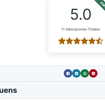
POP
5.0
11 Valoraciones Totales
quens