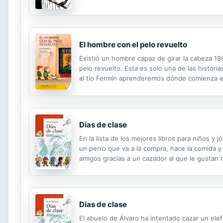
El hombre con el pelo revuelto
Existió un hombre capaz de girar la cabeza 18
pelo revuelto. Esta es solo una de las histori
al tío Fermín aprenderemos dónde comienza el 
peligrosas que un campo de minas y que los m
Días de clase
En la lista de los mejores libros para niños y 
un perro que va a la compra, hace la comida y 
amigos gracias a un cazador al que le gustan 
aventura... solo tienen que escuchar.
Días de clase
El abuelo de Álvaro ha intentado cazar un ele