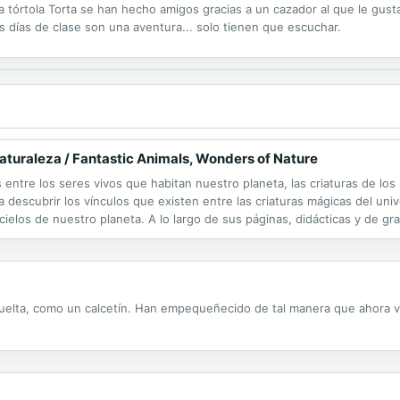
 la tórtola Torta se han hecho amigos gracias a un cazador al que le gus
s días de clase son una aventura... solo tienen que escuchar.
Naturaleza / Fantastic Animals, Wonders of Nature
es entre los seres vivos que habitan nuestro planeta, las criaturas de lo
lia a descubrir los vínculos que existen entre las criaturas mágicas del u
 cielos de nuestro planeta. A lo largo de sus páginas, didácticas y de g
rmas. El interior está lleno de mapas antiguos, notas de...
a vuelta, como un calcetín. Han empequeñecido de tal manera que ahora v