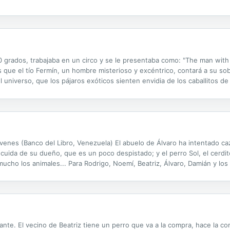
0 grados, trabajaba en un circo y se le presentaba como: "The man with 
as que el tío Fermín, un hombre misterioso y excéntrico, contará a su sob
universo, que los pájaros exóticos sienten envidia de los caballitos de
uñecos de nieve también pueden llegar a enamorarse. (Libro...
jóvenes (Banco del Libro, Venezuela) El abuelo de Álvaro ha intentado ca
cuida de su dueño, que es un poco despistado; y el perro Sol, el cerdit
mucho los animales... Para Rodrigo, Noemí, Beatriz, Álvaro, Damián y los
fante. El vecino de Beatriz tiene un perro que va a la compra, hace la 