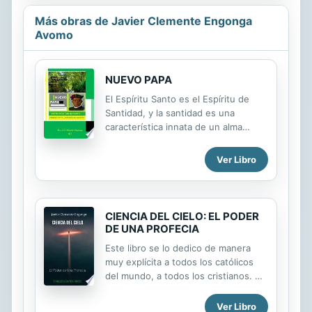
Más obras de Javier Clemente Engonga
Avomo
NUEVO PAPA
El Espíritu Santo es el Espíritu de
Santidad, y la santidad es una
característica innata de un alma
buena. La reencarnación es un
fenómeno existencial difícil de
Ver Libro
explicar pero es la base y principio
fundamental de todas las religiones y
los sistemas místicos, así como parte
esencial de la metamorfosis de la
CIENCIA DEL CIELO: EL PODER
vida del alma humana en este plano
DE UNA PROFECIA
material, como manifestación del
Este libro se lo dedico de manera
Creador. El ser humano en todas sus
muy explícita a todos los católicos
culturas primigenias y sistemas
del mundo, a todos los cristianos. A
espirituales ha manifestado su
todas esas personas que quieren a
conocimiento de la realidad de que
Dios más que a nada material y lo
Ver Libro
vivimos muchas vidas, aunque el