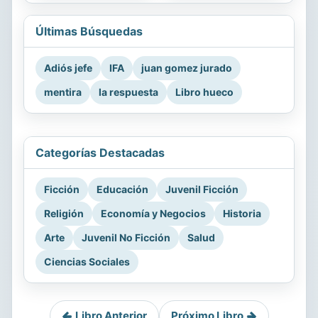
Últimas Búsquedas
Adiós jefe
IFA
juan gomez jurado
mentira
la respuesta
Libro hueco
Categorías Destacadas
Ficción
Educación
Juvenil Ficción
Religión
Economía y Negocios
Historia
Arte
Juvenil No Ficción
Salud
Ciencias Sociales
Libro Anterior
Próximo Libro