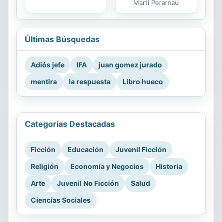
Marti Perarnau
Últimas Búsquedas
Adiós jefe
IFA
juan gomez jurado
mentira
la respuesta
Libro hueco
Categorías Destacadas
Ficción
Educación
Juvenil Ficción
Religión
Economía y Negocios
Historia
Arte
Juvenil No Ficción
Salud
Ciencias Sociales