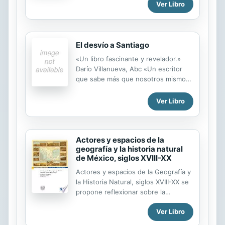
and beautiful photographs, the
Ver Libro
Canal's history, operation,
maintenance and improvement, as
well as the beauty and fragility of its
watershed.
El desvío a Santiago
«Un libro fascinante y revelador.»
Darío Villanueva, Abc «Un escritor
que sabe más que nosotros mismos
de nuestra historia, de nuestro
tiempo y de nuestra gente.» Antoni
Ver Libro
Munné, El País Es éste un inteligente
libro de viajes (ampliado en esta
edición especial limitada con 28
Actores y espacios de la
fotografías en color de Simone
geografía y la historia natural
Sassen), de un espléndido autor
de México, siglos XVIII-XX
holandés enamorado profundamente
de España y dueño también de una
Actores y espacios de la Geografía y
erudición poco común. Cees
la Historia Natural, siglos XVIII-XX se
Nooteboom encarna al viajero que
propone reflexionar sobre la
siempre se deja tentar por los
conformación del devenir de ambas
caminos laterales, y aunque su
Ver Libro
ciencias en las ciudades y regiones
destino es Santiago de Compostela,
de la Nueva España y la República