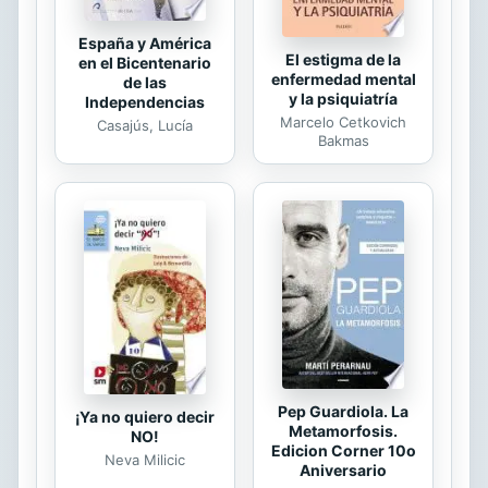
España y América
El estigma de la
en el Bicentenario
enfermedad mental
de las
y la psiquiatría
Independencias
Marcelo Cetkovich
Casajús, Lucía
Bakmas
Pep Guardiola. La
¡Ya no quiero decir
Metamorfosis.
NO!
Edicion Corner 10o
Neva Milicic
Aniversario