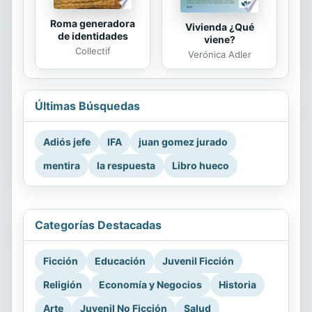
Roma generadora
Vivienda ¿Qué
de identidades
viene?
Collectif
Verónica Adler
Últimas Búsquedas
Adiós jefe
IFA
juan gomez jurado
mentira
la respuesta
Libro hueco
Categorías Destacadas
Ficción
Educación
Juvenil Ficción
Religión
Economía y Negocios
Historia
Arte
Juvenil No Ficción
Salud