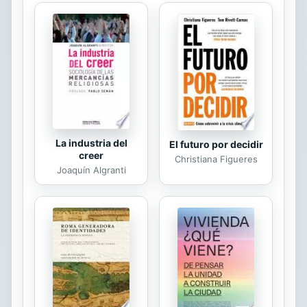
violencia y el mantenimiento de los
valores de libertad y tolerancia,
cuando se plantean la mayoría de las
preguntas legales, morales y
políticas fundamentales. El presente
libro arroja nueva luz sobre este...
La industria del
El futuro por decidir
creer
Christiana Figueres
Joaquín Algranti