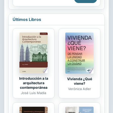
reforma curricular vigente, y desde
detrás de sus recuerdos perdidos.
1997 en la que se asume que el
Cuando la protagonista llega al
aprendizaje de la...
bosque por primera vez, siente una
misteriosa conexión con él, lo que la
Últimos Libros
lleva a descubrir una antigua leyenda
sobre el bosque y su poder para
recuperar los recuerdos olvidados. A
medida que avanza en su
investigación, la protagonista
descubre secretos ocultos en un
diario y se enfrenta a peligrosas
amenazas que ponen en riesgo su
vida. Con el tiempo, la protagonista
...
Introducción a la
Vivienda ¿Qué
arquitectura
viene?
contemporánea
Verónica Adler
José Luis Madia