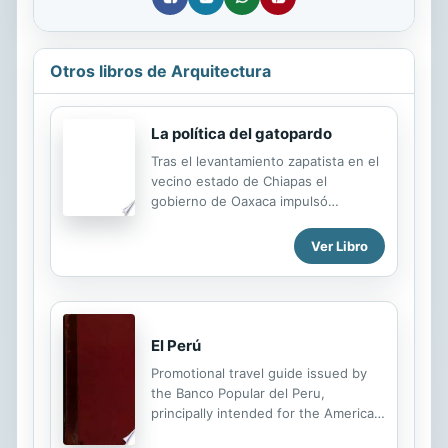
Otros libros de Arquitectura
La política del gatopardo
Tras el levantamiento zapatista en el
vecino estado de Chiapas el
gobierno de Oaxaca impulsó
reformas legales e institucionales en
materia de derechos indígenas, una
Ver Libro
de las cuales fue el reconocimiento
de los "usos y costumbres" en
materia electoral. Las normas y
prácticas comunitarias de
nombramiento de las autoridades
El Perú
municipales fueron incorporadas a la
Promotional travel guide issued by
legislación electoral en 1995, reforma
the Banco Popular del Peru,
que creó una nueva frontera
principally intended for the American
normativa y simbólica entre una
tourist, containing information on the
mayoría de municipios en los cuales