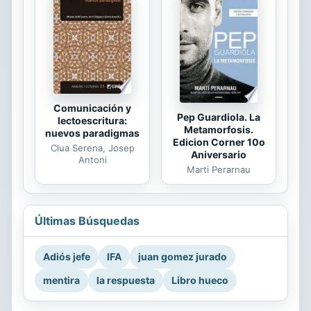
Comunicación y
Pep Guardiola. La
lectoescritura:
Metamorfosis.
nuevos paradigmas
Edicion Corner 10o
Clua Serena, Josep
Aniversario
Antoni
Marti Perarnau
Últimas Búsquedas
Adiós jefe
IFA
juan gomez jurado
mentira
la respuesta
Libro hueco