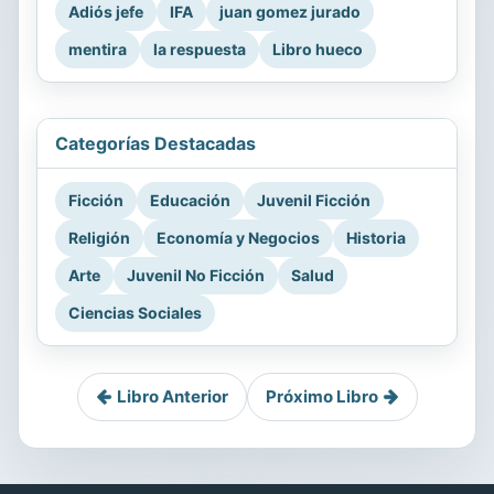
Adiós jefe
IFA
juan gomez jurado
mentira
la respuesta
Libro hueco
Categorías Destacadas
Ficción
Educación
Juvenil Ficción
Religión
Economía y Negocios
Historia
Arte
Juvenil No Ficción
Salud
Ciencias Sociales
Libro Anterior
Próximo Libro