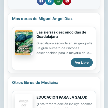
Más obras de Miguel Ángel Díaz
Las sierras desconocidas de
Guadalajara
Guadalajara esconde en su geografía
un gran número de rincones
desconocidos para la mayoría de los
senderistas. Las 30 rutas que
Ver Libro
propone esta guía nos harán
descubrir solitarios caminos de
montaña, profundos barrancos y
extensos bosques donde la
naturaleza y el paisaje se han
Otros libros de Medicina
conservado casi intactos.Castros
celtíberos, iglesias románicas y
castillos medievales también nos
EDUCACION PARA LA SALUD
acompañaran en esta selección de
¿Esta tercera edición incluye además
recorridos, evocándonos épocas