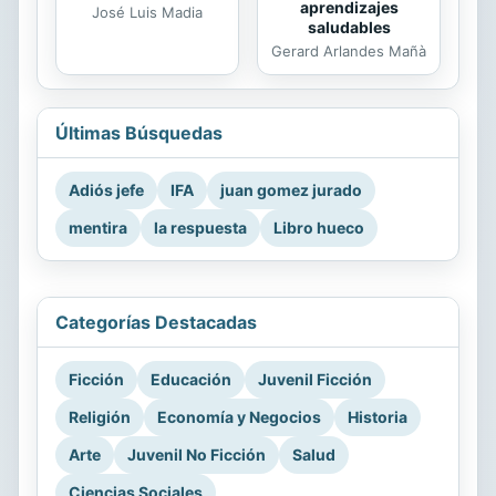
aprendizajes
José Luis Madia
saludables
Gerard Arlandes Mañà
Últimas Búsquedas
Adiós jefe
IFA
juan gomez jurado
mentira
la respuesta
Libro hueco
Categorías Destacadas
Ficción
Educación
Juvenil Ficción
Religión
Economía y Negocios
Historia
Arte
Juvenil No Ficción
Salud
Ciencias Sociales