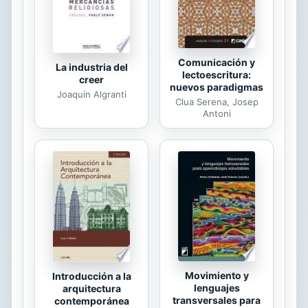
sin una parte importante del
tratamiento, generando...
Comunicación y
La industria del
lectoescritura:
creer
nuevos paradigmas
Joaquín Algranti
Clua Serena, Josep
Antoni
Movimiento y
Introducción a la
lenguajes
arquitectura
transversales para
contemporánea