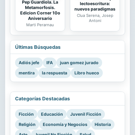
Pep Guardiola. La
lectoescritura:
Metamorfosis.
nuevos paradigmas
Edicion Corner 10o
Clua Serena, Josep
Aniversario
Antoni
Marti Perarnau
Últimas Búsquedas
Adiós jefe
IFA
juan gomez jurado
mentira
la respuesta
Libro hueco
Categorías Destacadas
Ficción
Educación
Juvenil Ficción
Religión
Economía y Negocios
Historia
Arte
Juvenil No Ficción
Salud