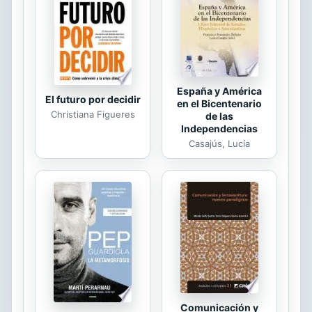
ont de l'humour alors que, moi, c'est
bien connu, je n'en ai aucun. Il est
possible au...
España y América
El futuro por decidir
en el Bicentenario
Christiana Figueres
de las
Independencias
Casajús, Lucía
Comunicación y