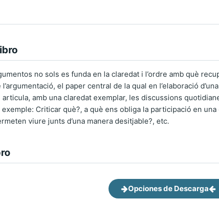
ibro
rgumentos no sols es funda en la claredat i l’ordre amb què recup
e l’argumentació, el paper central de la qual en l’elaboració d’una
rticula, amb una claredat exemplar, les discussions quotidian
 exemple: Criticar què?, a què ens obliga la participació en una
meten viure junts d’una manera desitjable?, etc.
bro
Opciones de Descarga