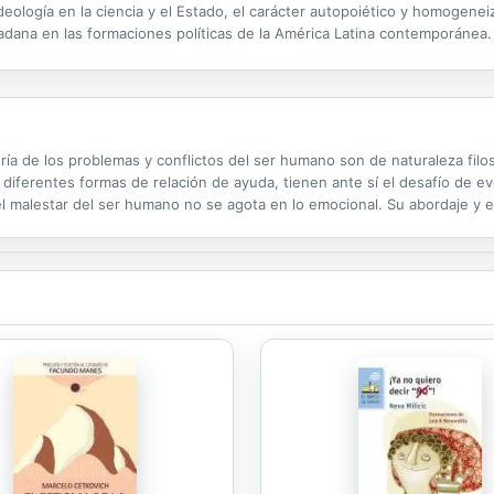
deología en la ciencia y el Estado, el carácter autopoiético y homogene
udadana en las formaciones políticas de la América Latina contemporánea
hard Lewontin, el psicoanalista Slavoj Zizek, los filósofos...
ía de los problemas y conflictos del ser humano son de naturaleza filo
s diferentes formas de relación de ayuda, tienen ante sí el desafío de 
el malestar del ser humano no se agota en lo emocional. Su abordaje y
 valores son potenciales sanadores del ser humano sufriente y de los...