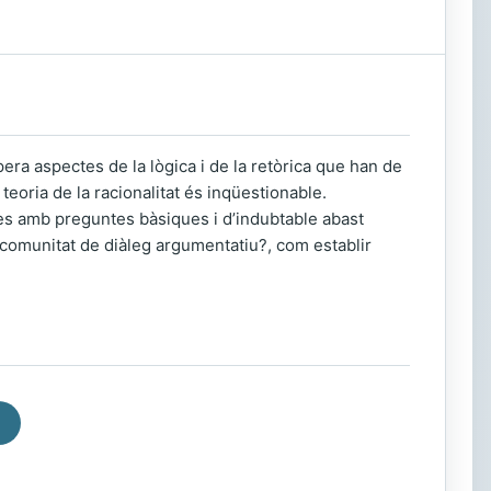
era aspectes de la lògica i de la retòrica que han de
 teoria de la racionalitat és inqüestionable.
es amb preguntes bàsiques i d’indubtable abast
 comunitat de diàleg argumentatiu?, com establir