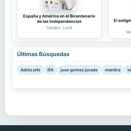
España y América en el Bicentenario
El estig
de las Independencias
Casajús, Lucía
Ma
Últimas Búsquedas
Adiós jefe
IFA
juan gomez jurado
mentira
l