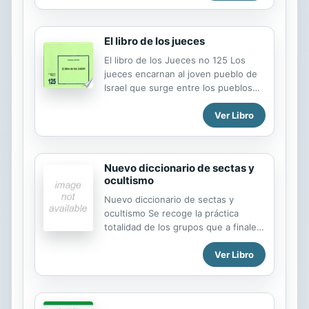
español. Es un regalo ideal de
graduación. Características: Palabras
del Señor Jesús en rojo La novedosa
El libro de los jueces
tipografía Comfort Print® 7.5 Impresa
en papel de alta calidad Canto
El libro de los Jueces no 125 Los
dorado Un listón separador de
jueces encarnan al joven pueblo de
páginas
Israel que surge entre los pueblos
de Canaán. Este libro, demasiado
Ver Libro
desconocido, puede aún hoy aportar
al lector curioso muchas luces para
conducir su propia vida y la de la
Iglesia.
Nuevo diccionario de sectas y
ocultismo
Nuevo diccionario de sectas y
ocultismo Se recoge la práctica
totalidad de los grupos que a finales
del siglo XX mantienen estructuras
Ver Libro
sectarias y/o ocultistas tanto en
Europa como en América. Pretende
servir de ayuda a la hora de efectuar
un correcto discernimiento acerca de