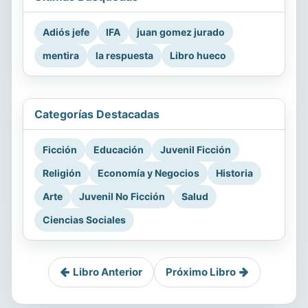
Adiós jefe
IFA
juan gomez jurado
mentira
la respuesta
Libro hueco
Categorías Destacadas
Ficción
Educación
Juvenil Ficción
Religión
Economía y Negocios
Historia
Arte
Juvenil No Ficción
Salud
Ciencias Sociales
Libro Anterior
Próximo Libro