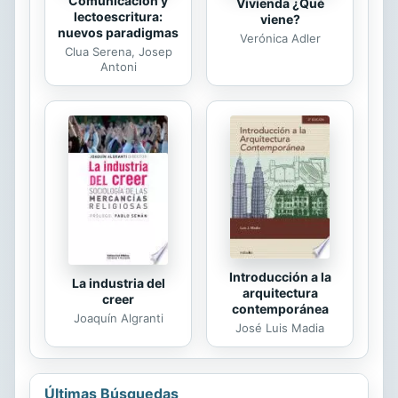
Comunicación y
Vivienda ¿Qué
lectoescritura:
viene?
nuevos paradigmas
Verónica Adler
Clua Serena, Josep
Antoni
Introducción a la
La industria del
arquitectura
creer
contemporánea
Joaquín Algranti
José Luis Madia
Últimas Búsquedas