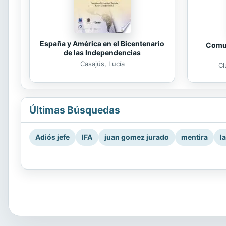
España y América en el Bicentenario
Comun
de las Independencias
Casajús, Lucía
Cl
Últimas Búsquedas
Adiós jefe
IFA
juan gomez jurado
mentira
l