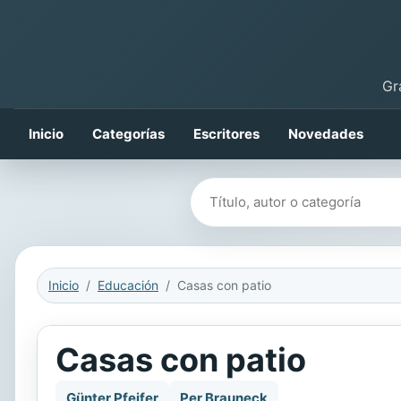
Gr
Inicio
Categorías
Escritores
Novedades
Buscar libros
Inicio
Educación
Casas con patio
Casas con patio
Günter Pfeifer
Per Brauneck