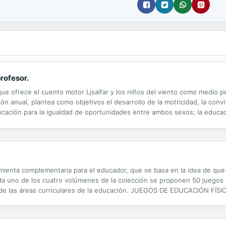
profesor.
es que ofrece el cuento motor Ljsalfar y los niños del viento como medi
ón anual, plantea como objetivos el desarrollo de la motricidad, la convi
ucación para la igualdad de oportunidades entre ambos sexos; la educaci
enta complementaria para el educador, que se basa en la idea de que
ada uno de los cuatro volúmenes de la colección se proponen 50 juegos 
de las áreas curriculares de la educación. JUEGOS DE EDUCACIÓN FÍSIC
y desarrollen sus habilidades motrices. (Área de Educación Física).Dispon