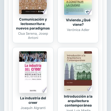
Comunicación y
Vivienda ¿Qué
lectoescritura:
viene?
nuevos paradigmas
Verónica Adler
Clua Serena, Josep
Antoni
Introducción a la
La industria del
arquitectura
creer
contemporánea
Joaquín Algranti
José Luis Madia