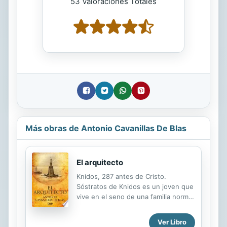
53 Valoraciones Totales
Más obras de Antonio Cavanillas De Blas
El arquitecto
Knidos, 287 antes de Cristo.
Sóstratos de Knidos es un joven que
vive en el seno de una familia normal
y corriente y que lleva una vida como
la de cualquier otro chico de su edad
Ver Libro
y de su tiempo: va a la escuela,