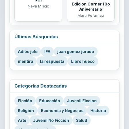
Edicion Corner 10o
Neva Milicic
Aniversario
Marti Perarnau
Últimas Búsquedas
Adiós jefe
IFA
juan gomez jurado
mentira
la respuesta
Libro hueco
Categorías Destacadas
Ficción
Educación
Juvenil Ficción
Religión
Economía y Negocios
Historia
Arte
Juvenil No Ficción
Salud