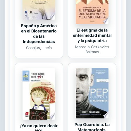
unas horas de ilusin.
España y América
El estigma de la
en el Bicentenario
enfermedad mental
de las
y la psiquiatría
Independencias
Marcelo Cetkovich
Casajús, Lucía
Bakmas
Pep Guardiola. La
¡Ya no quiero decir
Metamorfosis.
NO!