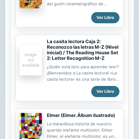
del guión cinematográfico de
Charlier. Ambos autores se
encontraban en la cumbre de su
Ver Libro
carrera y consiguieron devolvernos
las buenas historias de los grandes
western.
La casita lectora Caja 2:
Reconozco las letras M-Z (Nivel
inicial) / The Reading House Set
2: Letter Recognition M-Z
¿Quién está listo para aprender leer?
¡Bienvenidos a La casita lectora! «La
casita lectora» es una serie de libros
pensados para iniciar a los niños y
Ver Libro
niñas en el fascinante mundo de la
lectura. Una cajita con libros
pequeños, uno para cada letra del
abecedario, con vistosas
Elmer (Elmer. Álbum ilustrado)
ilustraciones a las que los niños
volverán una y otra vez. Con una
La maravillosa historia de nuestro
combinación de letras mayúsculas y
querido elefante multicolor: Elmer
minúsculas, y un vocabulario sencillo,
Elmer, el elefante multicolor, es un