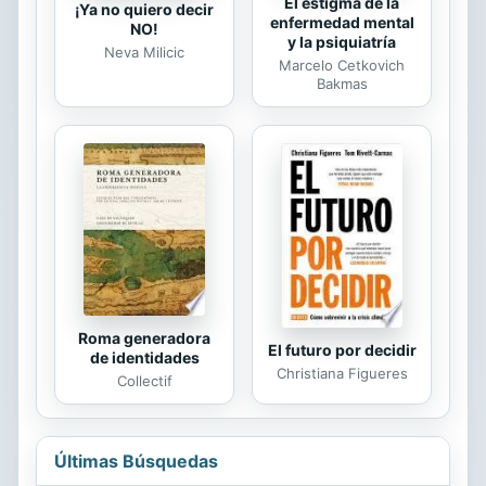
El estigma de la
¡Ya no quiero decir
enfermedad mental
NO!
y la psiquiatría
Neva Milicic
Marcelo Cetkovich
Bakmas
Roma generadora
El futuro por decidir
de identidades
Christiana Figueres
Collectif
Últimas Búsquedas