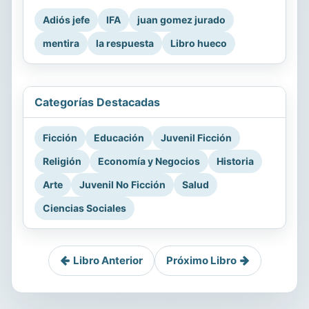
Adiós jefe
IFA
juan gomez jurado
mentira
la respuesta
Libro hueco
Categorías Destacadas
Ficción
Educación
Juvenil Ficción
Religión
Economía y Negocios
Historia
Arte
Juvenil No Ficción
Salud
Ciencias Sociales
Libro Anterior
Próximo Libro