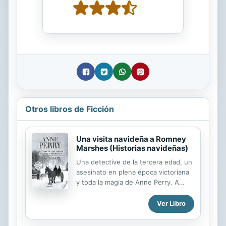
Otros libros de Ficción
Una visita navideña a Romney
Marshes (Historias navideñas)
Una detective de la tercera edad, un
asesinato en plena época victoriana
y toda la magia de Anne Perry. A
Mariah Ellison, la anciana mordaz de
la serie del inspector Pitt, no le gusta
Ver Libro
la Navidad. Y cuando su hija y su
yerno preparan un viaje a París sin