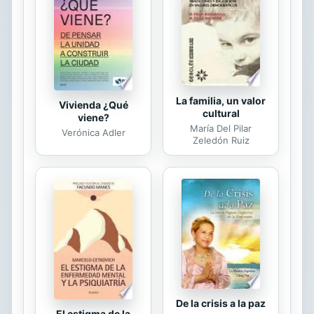
realmente por la tierra. Se trata,
como un objetivo, de empezar a
responder a la necesidad sentida de
que la historia de la colonización
reivindique y...
La familia, un valor
Vivienda ¿Qué
cultural
viene?
María Del Pilar
Verónica Adler
Zeledón Ruiz
De la crisis a la paz
El estigma de la