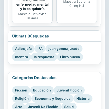
Maestra Suprema
enfermedad mental
Ching Hai
y la psiquiatría
Marcelo Cetkovich
Bakmas
Últimas Búsquedas
Adiós jefe
IFA
juan gomez jurado
mentira
la respuesta
Libro hueco
Categorías Destacadas
Ficción
Educación
Juvenil Ficción
Religión
Economía y Negocios
Historia
Arte
Juvenil No Ficción
Salud