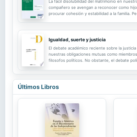
La fácil disolubilidad del matrimonio en nues
compañero se avengan a reconocer como hijo pr
procurar cohesión y estabilidad a la familia. 
de impugnar el reconocimiento que hizo, por la v
Igualdad, suerte y justicia
El debate académico reciente sobre la justicia 
nuestras obligaciones mutuas como miembros de
filosofos políticos. No obstante, el debate pol
se ha impuesto un discurso conservador que a
Últimos Libros