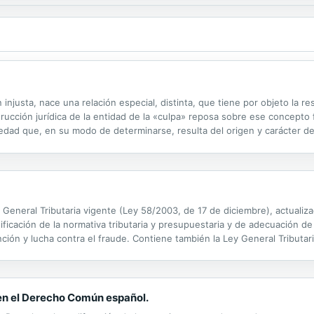
n injusta, nace una relación especial, distinta, que tiene por objeto la r
trucción jurídica de la entidad de la «culpa» reposa sobre ese concepto
iedad que, en su modo de determinarse, resulta del origen y carácter de
ue en su determinación tenga variedad de aspectos; y en...
 General Tributaria vigente (Ley 58/2003, de 17 de diciembre), actualizad
ificación de la normativa tributaria y presupuestaria y de adecuación de 
nción y lucha contra el fraude. Contiene también la Ley General Tributa
con el fin de facilitar su consulta a quienes deban seguir los...
en el Derecho Común español.