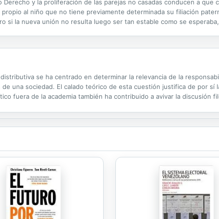
tro Derecho y la proliferación de las parejas no casadas conducen a qu
opio al niño que no tiene previamente determinada su filiación paterna
Pero si la nueva unión no resulta luego ser tan estable como se esperab
ía del artículo 141 del Código civil, o hasta la propia...
distributiva se ha centrado en determinar la relevancia de la responsabil
 una sociedad. El calado teórico de esta cuestión justifica de por sí l
ítico fuera de la academia también ha contribuido a avivar la discusión f
borda ciertos problemas sociales como la pobreza o la...