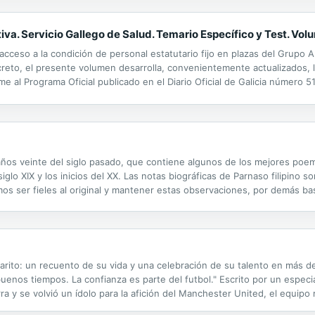
iva. Servicio Gallego de Salud. Temario Específico y Test. Vol
cceso a la condición de personal estatutario fijo en plazas del Grupo Au
creto, el presente volumen desarrolla, convenientemente actualizados,
me al Programa Oficial publicado en el Diario Oficial de Galicia número 5
n equipo de autores de reconocida competencia en las distintas temát
 años veinte del siglo pasado, que contiene algunos de los mejores poem
glo XIX y los inicios del XX. Las notas biográficas de Parnaso filipino so
imos ser fieles al original y mantener estas observaciones, por demás b
er testimonial de las mismas lo que nos hizo respetarlas. Autores: ...
charito: un recuento de su vida y una celebración de su talento en más 
enos tiempos. La confianza es parte del futbol." Escrito por un especiali
a y se volvió un ídolo para la afición del Manchester United, el equipo 
y dirigido a la afición inglesa, el libro, profusamente...