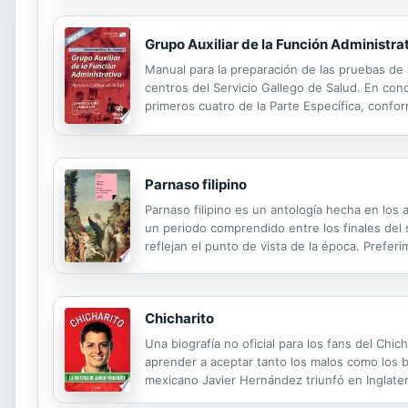
Grupo Auxiliar de la Función Administrat
Manual para la preparación de las pruebas de a
centros del Servicio Gallego de Salud. En con
primeros cuatro de la Parte Específica, confor
General de Recursos Humanos. Elaborado por u
Parnaso filipino
Parnaso filipino es un antología hecha en los
un periodo comprendido entre los finales del si
reflejan el punto de vista de la época. Prefer
juzgan a los poetas y sus poemas. Es el caráct
Chicharito
Una biografía no oficial para los fans del Chi
aprender a aceptar tanto los malos como los bu
mexicano Javier Hernández triunfó en Inglaterr
futbol. Publicado originalmente en Gran Bretaña 