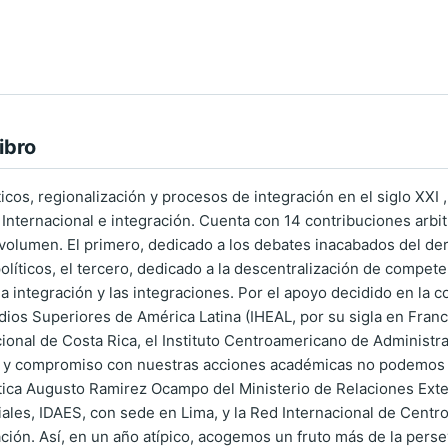
ibro
cos, regionalización y procesos de integración en el siglo XXI ,
ternacional e integración. Cuenta con 14 contribuciones arbi
volumen. El primero, dedicado a los debates inacabados del de
olíticos, el tercero, dedicado a la descentralización de compete
a la integración y las integraciones. Por el apoyo decidido en l
udios Superiores de América Latina (IHEAL, por su sigla en Fran
ional de Costa Rica, el Instituto Centroamericano de Administra
y compromiso con nuestras acciones académicas no podemos ol
ca Augusto Ramirez Ocampo del Ministerio de Relaciones Exteri
iales, IDAES, con sede en Lima, y la Red Internacional de Centr
ción. Así, en un año atípico, acogemos un fruto más de la pers