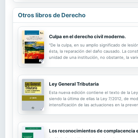
Otros libros de Derecho
Culpa en el derecho civil moderno.
"De la culpa, en su amplio significado de lesió
ésta, la reparación del daño causado. La cons
unidad de una institución, no obstante, la var
Único, pues, es el concepto de «culpa», aunq
Ley General Tributaria
Esta nueva edición contiene el texto de la Ley
siendo la última de ellas la Ley 7/2012, de mod
intensificación de las actuaciones en la preve
introdujeron hasta que dejó de estar en vigor, 
Los reconocimientos de complacencia 