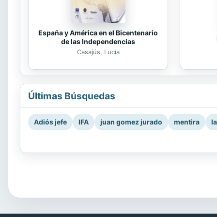
España y América en el Bicentenario
de las Independencias
Casajús, Lucía
Últimas Búsquedas
Adiós jefe
IFA
juan gomez jurado
mentira
l