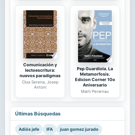
Comunicación y
Pep Guardiola. La
lectoescritura:
Metamorfosis.
nuevos paradigmas
Edicion Corner 10o
Clua Serena, Josep
Aniversario
Antoni
Marti Perarnau
Últimas Búsquedas
Adiós jefe
IFA
juan gomez jurado