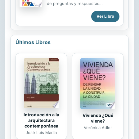
ejemplos que ponen están tomados
de preguntas y respuestas
en su mayor parte de los libros
referentes al Hombre-Dios que
históricos, que contienen hechos
marco la historia de la humanidad.
Ver Libro
situados en los mal conocidos
Deseo que haya sido de tu agrado y
períodos llamados de la “conquista” y
hayas disfrutado el recorrido
la “monarquía” (entre...
pedagogico del contenido de este
libro. Espero que sea de utilidad en
Últimos Libros
tu vida personal y tu fe se fortalezca.
Introducción a la
Vivienda ¿Qué
arquitectura
viene?
contemporánea
Verónica Adler
José Luis Madia