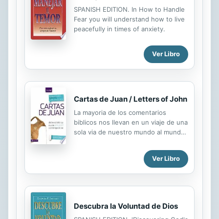
SPANISH EDITION. In How to Handle
Fear you will understand how to live
peacefully in times of anxiety.
Ver Libro
Cartas de Juan / Letters of John
La mayoria de los comentarios
biblicos nos llevan en un viaje de una
sola via de nuestro mundo al mundo
biblico. Pero nos dejan ahi,
asumiendo que de alguna manera
Ver Libro
nosotros podremos hacer el viaje de
regreso por nuestros propios
medios. En otras palabras, se
enfocan en el significado original del
pasaje pero no discuten las
Descubra la Voluntad de Dios
aplicaciones contemporaneas. La