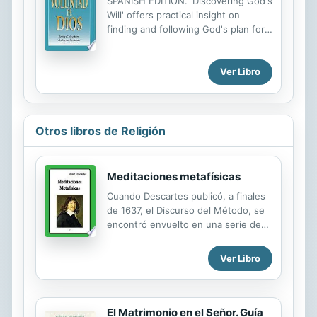
SPANISH EDITION. 'Discovering God's
informacion que ofrecen es valiosa,
Will' offers practical insight on
pero el trabajo esta a medias! La
finding and following God's plan for
serie de Comentarios NVI nos ayuda
your life.
con las dos partes del trabajo
interpretativo. Esta nueva y unica
Ver Libro
serie, muestra a los lectores como
traer el mensaje antiguo a un...
Otros libros de Religión
Meditaciones metafísicas
Cuando Descartes publicó, a finales
de 1637, el Discurso del Método, se
encontró envuelto en una serie de
polémicas sin terminar que afectaron
profundamente su vida personal y
Ver Libro
profesional. La demostración de la
existencia de Dios, que Descartes
proponía en la cuarta parte del
Discurso, fue juzgada insuficiente e
El Matrimonio en el Señor. Guía