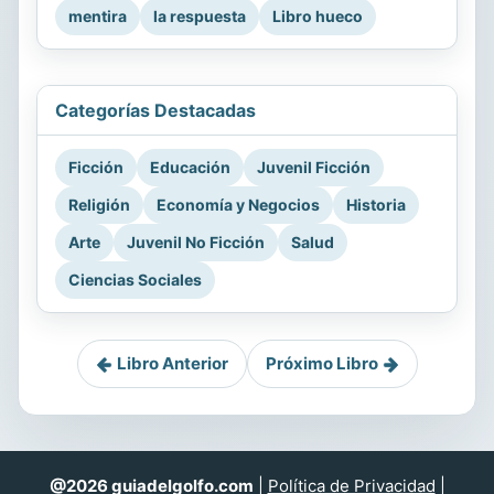
mentira
la respuesta
Libro hueco
Categorías Destacadas
Ficción
Educación
Juvenil Ficción
Religión
Economía y Negocios
Historia
Arte
Juvenil No Ficción
Salud
Ciencias Sociales
Libro Anterior
Próximo Libro
@2026 guiadelgolfo.com
|
Política de Privacidad
|