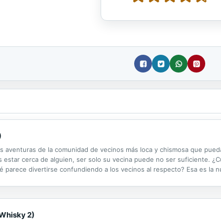
)
las aventuras de la comunidad de vecinos más loca y chismosa que pue
 estar cerca de alguien, ser solo su vecina puede no ser suficiente. ¿C
é parece divertirse confundiendo a los vecinos al respecto? Esa es la n
tázar. Sobre todo a la tímida Eli, que fantasea con él tan en secreto com
 Whisky 2)