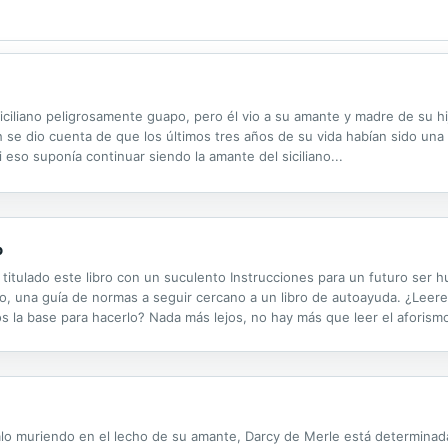
siciliano peligrosamente guapo, pero él vio a su amante y madre de su hij
h se dio cuenta de que los últimos tres años de su vida habían sido un
i eso suponía continuar siendo la amante del siciliano...
o
ha titulado este libro con un suculento Instrucciones para un futuro ser
o, una guía de normas a seguir cercano a un libro de autoayuda. ¿Leere
 la base para hacerlo? Nada más lejos, no hay más que leer el aforis
 que te estoy contando no será una sarta de mentiras?". Y aquí está el 
lo muriendo en el lecho de su amante, Darcy de Merle está determinada 