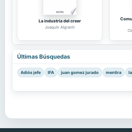
Comun
La industria del creer
Joaquín Algranti
Cl
Últimas Búsquedas
Adiós jefe
IFA
juan gomez jurado
mentira
l