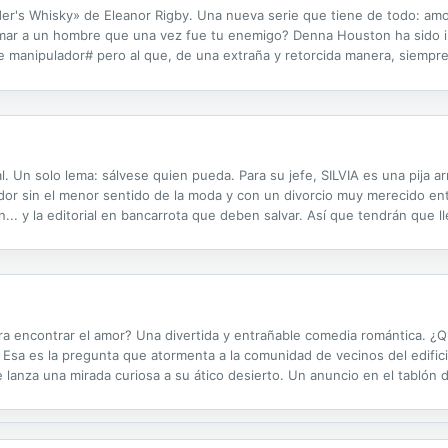
ander's Whisky» de Eleanor Rigby. Una nueva serie que tiene de todo: am
amar a un hombre que una vez fue tu enemigo? Denna Houston ha sido i
manipulador# pero al que, de una extraña y retorcida manera, siempre
hasta la última, ha estado jugando a columpiarse en el fino hilo que sep
l. Un solo lema: sálvese quien pueda. Para su jefe, SILVIA es una pija a
ador sin el menor sentido de la moda y con un divorcio muy merecido e
.. y la editorial en bancarrota que deben salvar. Así que tendrán que ll
á falta un milagro, un arma de fuego... o, quizá, simplemente una...
ara encontrar el amor? Una divertida y entrañable comedia romántica. ¿Q
? Esa es la pregunta que atormenta a la comunidad de vecinos del edific
re lanza una mirada curiosa a su ático desierto. Un anuncio en el tablón
 Solo ella se atreverá a adentrarse en la guarida del...