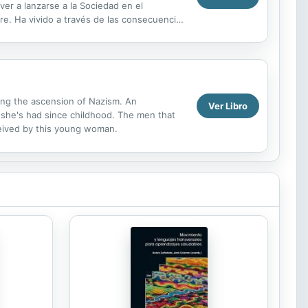
ver a lanzarse a la Sociedad en el
re. Ha vivido a través de las consecuencias
 Es por ...
ing the ascension of Nazism. An
Ver Libro
rs she's had since childhood. The men that
ceived by this young woman.