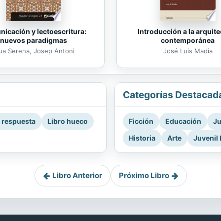
icación y lectoescritura:
Introducción a la arquit
nuevos paradigmas
contemporánea
ua Serena, Josep Antoni
José Luis Madia
Categorías Destacad
a respuesta
Libro hueco
Ficción
Educación
Ju
Historia
Arte
Juvenil 
Libro Anterior
Próximo Libro