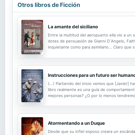
Otros libros de Ficción
La amante del siciliano
Entre la multitud del aeropuerto ella vio a un 
dotes de persuasión de Gianni D ́Angelo, Fait
inquietante como para asimilarlo... Claro que s
Instrucciones para un futuro ser human
(...) Partiendo del inicio vemos que [Javier] 
libro realmente es una guía de comportamient
mejores personas? ¿O por lo menos tendremos
"¿De verdad aún no te has planteado si todo lo
Atormentando a un Duque
Desde que su infiel esposo creara un escánda