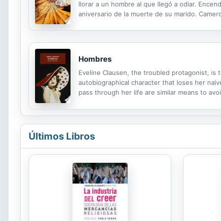
llorar a un hombre al que llegó a odiar. Encen
aniversario de la muerte de su marido. Camero
de lo que la rebeldía, el descuido y la falta d
Hombres
Eveline Clausen, the troubled protagonist, i
autobiographical character that loses her naiv
pass through her life are similar means to av
Últimos Libros