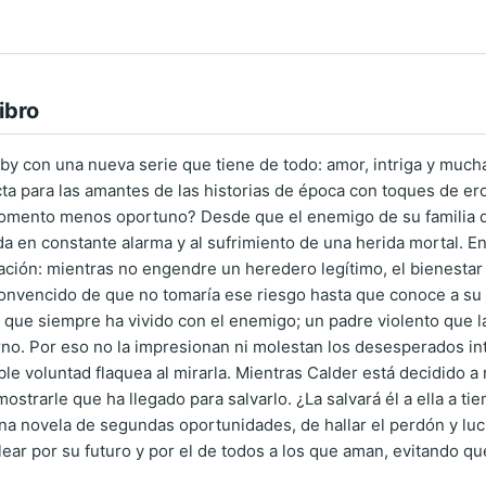
ibro
by con una nueva serie que tiene de todo: amor, intriga y much
ta para las amantes de las historias de época con toques de ero
omento menos oportuno? Desde que el enemigo de su familia de
da en constante alarma y al sufrimiento de una herida mortal. En
ción: mientras no engendre un heredero legítimo, el bienestar
convencido de que no tomaría ese riesgo hasta que conoce a su
 que siempre ha vivido con el enemigo; un padre violento que 
erno. Por eso no la impresionan ni molestan los desesperados in
e voluntad flaquea al mirarla. Mientras Calder está decidido a r
ostrarle que ha llegado para salvarlo. ¿La salvará él a ella a 
na novela de segundas oportunidades, de hallar el perdón y luc
ear por su futuro y por el de todos a los que aman, evitando qu