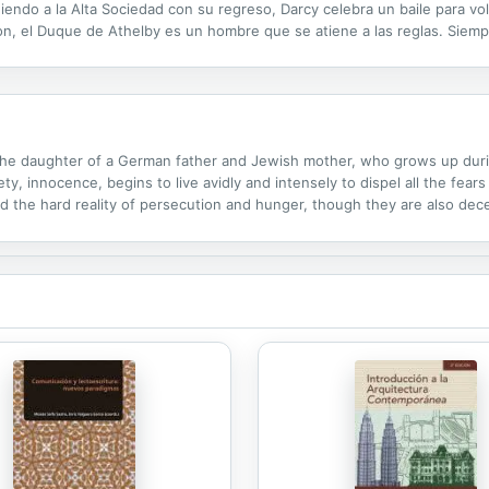
diendo a la Alta Sociedad con su regreso, Darcy celebra un baile para vol
n, el Duque de Athelby es un hombre que se atiene a las reglas. Siemp
e respeto por la posición social de uno mismo puede hacerle a una familia.
s the daughter of a German father and Jewish mother, who grows up dur
ety, innocence, begins to live avidly and intensely to dispel all the fea
oid the hard reality of persecution and hunger, though they are also de