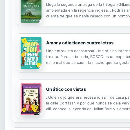
Llega la segunda entrega de la trilogía «Gill
ambientada en la regencia inglesa. ¿Podrías 
cuenta de que se había casado con un hombre 
cuatro años de casada, desde la primera noche 
Amor y odio tienen cuatro letras
Una entrevista desastrosa. Una oficina inferna
treinta. Para su becaria, BOSCO es un explot
es lo mal que se caen, lo mucho que se gustan.
vidas: ponerse de acuerdo. Para ello, solo har
Un ático con vistas
¿Quién dijo que era necesario salir de casa p
la calle Cortázar, y por qué nunca se deja ver
allí, conoce la leyenda de Julian Bale y siemp
oportunidad perfecta para resolver el misterio.