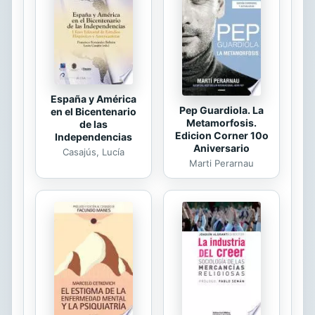
claridad y sencillez. Cada página está
llena de humor, sabiduría y
sorpresas". Robert A. Tucker
"Propone formas sencillas pero a la
vez extremadamente...
España y América
Pep Guardiola. La
en el Bicentenario
Metamorfosis.
de las
Edicion Corner 10o
Independencias
Aniversario
Casajús, Lucía
Marti Perarnau