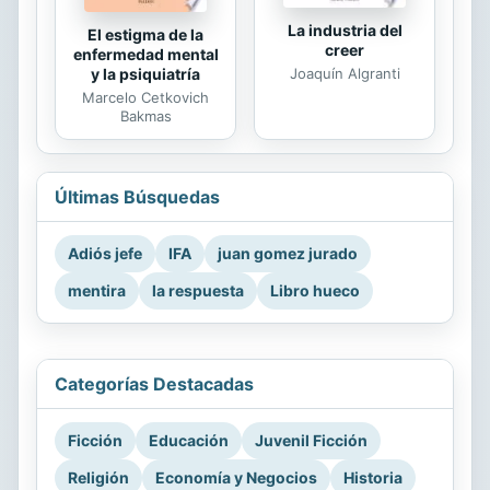
La industria del
El estigma de la
creer
enfermedad mental
Joaquín Algranti
y la psiquiatría
Marcelo Cetkovich
Bakmas
Últimas Búsquedas
Adiós jefe
IFA
juan gomez jurado
mentira
la respuesta
Libro hueco
Categorías Destacadas
Ficción
Educación
Juvenil Ficción
Religión
Economía y Negocios
Historia