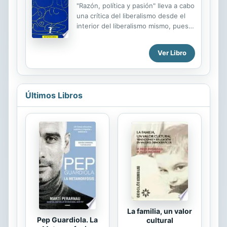
"Razón, política y pasión" lleva a cabo
en ese sentido han dependido, en
una crítica del liberalismo desde el
buena medida, de revelaciones
interior del liberalismo mismo, pues,
parciales o tácticas de expedientes -
tal como indica su autor, parte del
fundamentalmente de piezas
supuesto de que es necesaria una
testimoniales recogidas por fiscales
Ver Libro
teoría que pueda explicar y apoyar la
y procuradores- que han conducido
movilización y la solidaridad
a muy pocas decisiones de fondo....
democráticas, y tal teoría, si es que
es posible, ha de ser una teoría
Últimos Libros
liberal. Walzer analiza la desigualdad
alojada, por así decirlo, en las
asociaciones involuntarias, cuya
importancia rara vez reconocen las
teorías liberales, la experiencia real
de la desigualdad y la "energía
apasionada" sin la que no es posible
oponerse a las...
La familia, un valor
Pep Guardiola. La
cultural