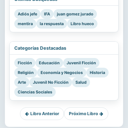
Adiós jefe
IFA
juan gomez jurado
mentira
la respuesta
Libro hueco
Categorías Destacadas
Ficción
Educación
Juvenil Ficción
Religión
Economía y Negocios
Historia
Arte
Juvenil No Ficción
Salud
Ciencias Sociales
Libro Anterior
Próximo Libro