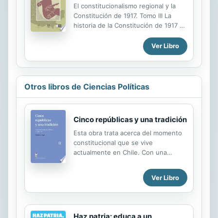
El constitucionalismo regional y la
Constitución de 1917. Tomo III La
historia de la Constitución de 1917 no
se puede contar desde la
perspectiva de la Ciudad de México
Ver Libro
ni siquiera si se embellece esta
narrativa con referencias a la ciudad
de Querétaro o a los ejércitos
revolucionarios. Para entender los
Otros libros de Ciencias Políticas
debates constituyentes hay que
reconocer que se desarrollaban en
relación estrecha y de
Cinco repúblicas y una tradición
codependencia política particular de
los estados y sus preocupaciones
Esta obra trata acerca del momento
institucionales.
constitucional que se vive
actualmente en Chile. Con una
perspectiva histórica y comparada,
se analiza qué se entiende por
Ver Libro
momento constitucional y se
distinguen las situaciones de
dictadura y de facto de aquellas que
han servido para organizar una
Haz patria: educa a un