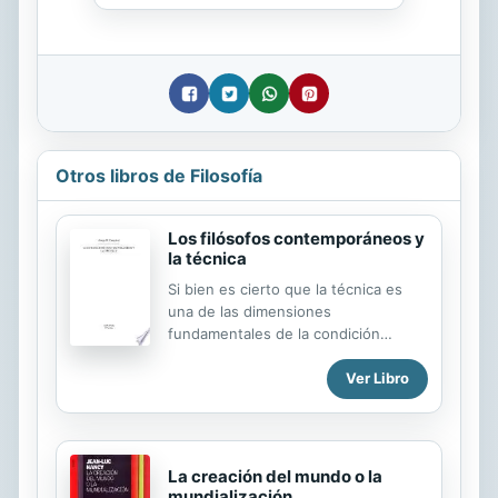
Otros libros de Filosofía
Los filósofos contemporáneos y
la técnica
Si bien es cierto que la técnica es
una de las dimensiones
fundamentales de la condición
humana, sólo contemporáneamente
Ver Libro
ha adquirido el rango de
característica “epocal” por
excelencia: vivimos en la “era de la
técnica”. De ahí que la mayoría de los
principales filósofos de nuestro
La creación del mundo o la
tiempo le hayan prestado una muy
mundialización