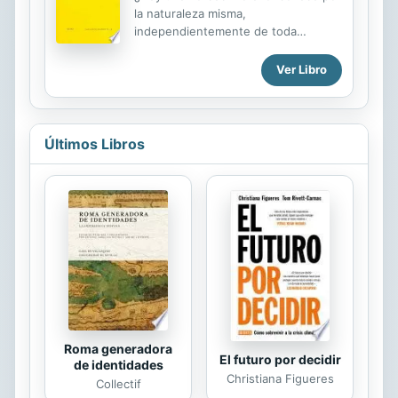
la naturaleza misma,
independientemente de toda
autoridad eclesiástica y política y en
general de toda autoridad social?
Ver Libro
¿Hay una ley moral natural en el
sentido de que esta ley, por su
naturaleza, tenga validez universal e
inconmovible para los hombres de
Últimos Libros
todos los lugares y tiempos y aun
para todas las especies de seres
dotados de pensamiento y
sentimiento? ¿Y cae su conocimiento
en la esfera de nuestras capacidades
psíquicas?
Roma generadora
El futuro por decidir
de identidades
Christiana Figueres
Collectif