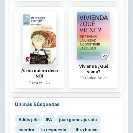
Vivienda ¿Qué
¡Ya no quiero decir
viene?
NO!
Verónica Adler
Neva Milicic
Últimas Búsquedas
Adiós jefe
IFA
juan gomez jurado
mentira
la respuesta
Libro hueco