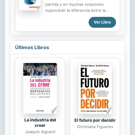
reportaje y reflexión, ofreciendo
partida y en muchas ocasiones
herramientas prácticas y cognitivas
supondrán la diferencia entre la
para navegar por el complejo mar de
exclusión y la inclusión. Desde esta
las cryptomonedas, la blockchain y
Ver Libro
perspectiva, si no utilizamos
las implicaciones sociales de esta
tecnologías inclusivas en las aulas,
revolución. Este libro es una...
es probable que estemos
contribuyendo a dicha exclusión”
(Soto, 2013, p. 14). El presente texto
Últimos Libros
ofrece a la comunidad educativa
varias experiencias relacionadas al
uso de las tecnologías de
información y comunicación como
recurso de apoyo en la educación de
estudiantes con discapacidad,
experiencias que surgen como,
resultado del proyecto de
investigación denominado “Estudio
de la ...
La industria del
El futuro por decidir
creer
Christiana Figueres
Joaquín Algranti