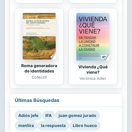
Roma generadora
Vivienda ¿Qué
de identidades
viene?
Collectif
Verónica Adler
Últimas Búsquedas
Adiós jefe
IFA
juan gomez jurado
mentira
la respuesta
Libro hueco