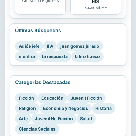
Christiana Figueres
NO!
Neva Milicic
Últimas Búsquedas
Adiós jefe
IFA
juan gomez jurado
mentira
la respuesta
Libro hueco
Categorías Destacadas
Ficción
Educación
Juvenil Ficción
Religión
Economía y Negocios
Historia
Arte
Juvenil No Ficción
Salud
Ciencias Sociales