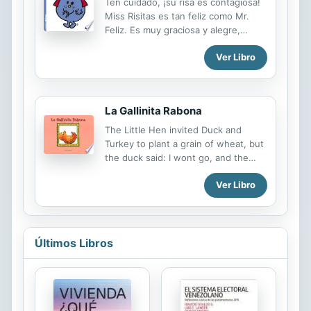
Ten cuidado, ¡su risa es contagiosa!
parece su gran oportunidad:
Miss Risitas es tan feliz como Mr.
grabarán la visita a Parque Inferno y
Feliz. Es muy graciosa y alegre,
lo subirán a su canal. ¡Los fans van a
siempre ve el lado bueno de las
alucinar!
Ver Libro
cosas y vive en Villa Risa.
La Gallinita Rabona
The Little Hen invited Duck and
Turkey to plant a grain of wheat, but
the duck said: I wont go, and the
turkey said: Ill get tired.
Ver Libro
Últimos Libros