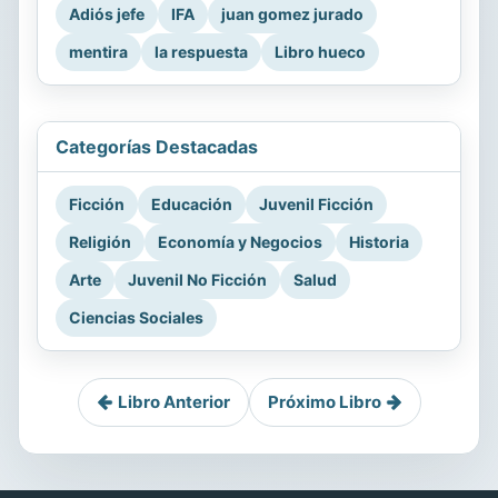
Adiós jefe
IFA
juan gomez jurado
mentira
la respuesta
Libro hueco
Categorías Destacadas
Ficción
Educación
Juvenil Ficción
Religión
Economía y Negocios
Historia
Arte
Juvenil No Ficción
Salud
Ciencias Sociales
Libro Anterior
Próximo Libro