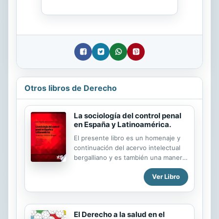
Otros libros de Derecho
La sociología del control penal
en España y Latinoamérica.
El presente libro es un homenaje y
continuación del acervo intelectual
bergalliano y es también una manera
de hermanamiento y a la vez
Ver Libro
consolidación de lo que podría
denominarse “la escuela de
Barcelona de la criminología crítica”.
En los trabajos que presentan
El Derecho a la salud en el
destacadas figuras de la criminología